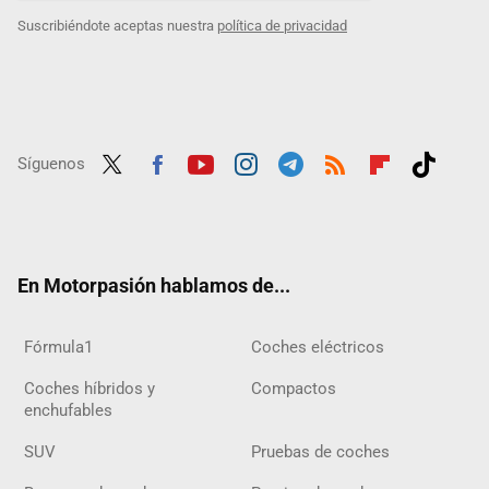
Suscribiéndote aceptas nuestra
política de privacidad
Síguenos
Twit
Fac
Yout
Inst
Tele
RSS
Flip
Tikt
ter
ebo
ube
agra
gra
boar
ok
ok
m
m
d
En Motorpasión hablamos de...
Fórmula1
Coches eléctricos
Coches híbridos y
Compactos
enchufables
SUV
Pruebas de coches