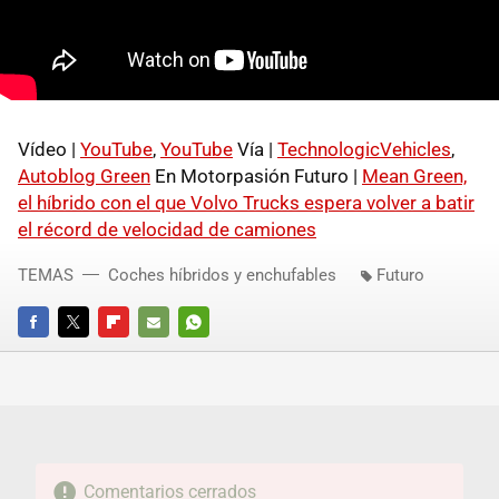
Vídeo |
YouTube
,
YouTube
Vía |
TechnologicVehicles
,
Autoblog Green
En Motorpasión Futuro |
Mean Green,
el híbrido con el que Volvo Trucks espera volver a batir
el récord de velocidad de camiones
TEMAS
Coches híbridos y enchufables
Futuro
FACEBOOK
TWITTER
FLIPBOARD
E-
WHATSAPP
MAIL
Comentarios cerrados