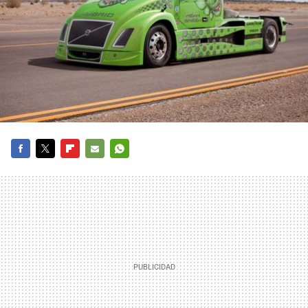
FACEBOOK
TWITTER
FLIPBOARD
E-
WHATSAPP
MAIL