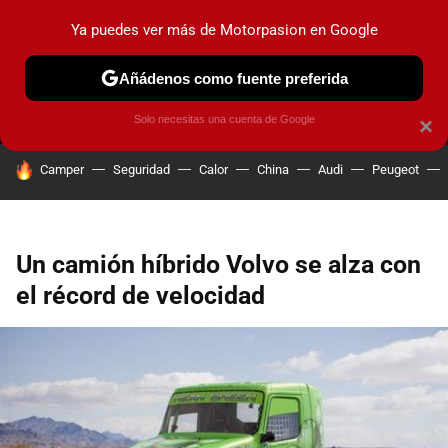
Ya puedes ver más de Motorpasion en Google
MENÚ
NUEVO
Añádenos como fuente preferida
PRUEBAS
COCHES ELÉCTRICOS
OBSERVATORIO
F1
Solo necesitas una cuenta de Google
×
HOY SE HABLA DE
Camper
Seguridad
Calor
China
Audi
Peugeot
Un camión híbrido Volvo se alza con
el récord de velocidad