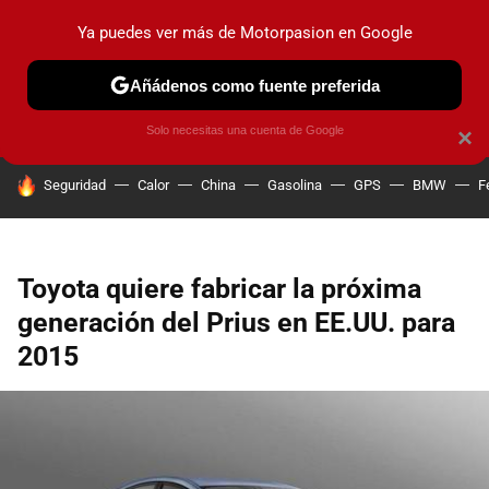
Ya puedes ver más de Motorpasion en Google
PRUEBAS
COCHES ELÉCTRICOS
OBSERVATORIO
F1
Añádenos como fuente preferida
Solo necesitas una cuenta de Google
×
HOY SE HABLA DE
Seguridad
Calor
China
Gasolina
GPS
BMW
F
Toyota quiere fabricar la próxima
generación del Prius en EE.UU. para
2015