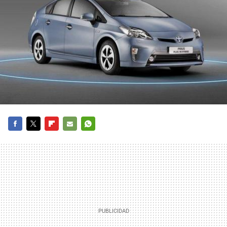
FACEBOOK
TWITTER
FLIPBOARD
E-
WHATSAPP
MAIL