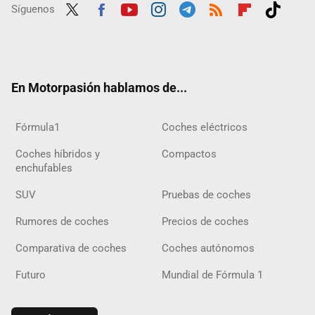
Síguenos
Twit
Fac
Yout
Inst
Tele
RSS
Flip
Tikt
ter
ebo
ube
agra
gra
boar
ok
ok
m
m
d
En Motorpasión hablamos de...
Fórmula1
Coches eléctricos
Coches híbridos y
Compactos
enchufables
SUV
Pruebas de coches
Rumores de coches
Precios de coches
Comparativa de coches
Coches autónomos
Futuro
Mundial de Fórmula 1