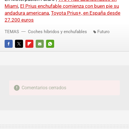
Miami
,
El Prius enchufable comienza con buen pie su
andadura americana
,
Toyota Prius+, en España desde
27.200 euros
TEMAS
Coches híbridos y enchufables
Futuro
FACEBOOK
TWITTER
FLIPBOARD
E-
WHATSAPP
MAIL
Comentarios cerrados