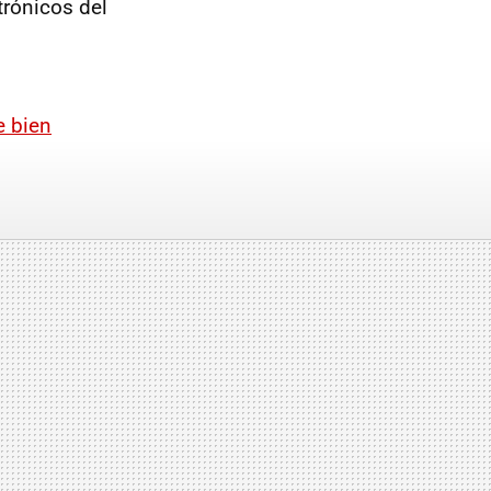
trónicos del
e bien