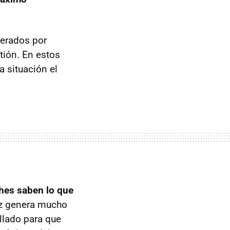
nerados por
tión. En estos
 situación el
ches saben lo que
vez genera mucho
llado para que