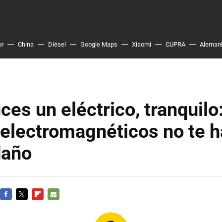
or
China
Diésel
Google Maps
Xiaomi
CUPRA
Aleman
ces un eléctrico, tranquilo
electromagnéticos no te h
daño
FACEBOOK
TWITTER
FLIPBOARD
E-
MAIL