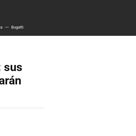
ia
Bugatti
: sus
arán