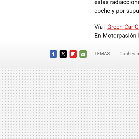
estas radiaccion
coche y por sup
Vía |
Green Car 
En Motorpasión F
TEMAS
Coches h
FACEBOOK
TWITTER
FLIPBOARD
E-
MAIL