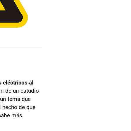
 eléctricos
al
ón de un estudio
s un tema que
l hecho de que
 cabe más