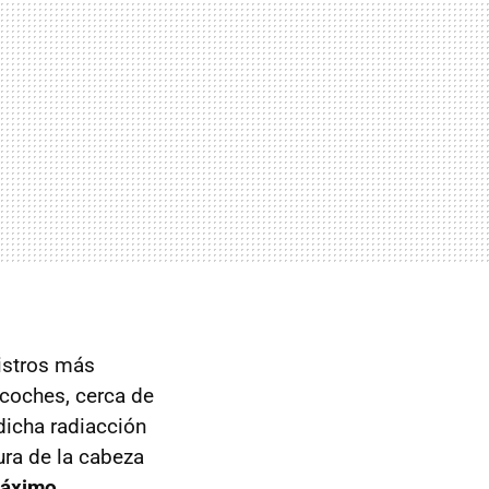
gistros más
 coches, cerca de
dicha radiacción
tura de la cabeza
máximo