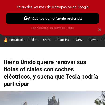
Ya puedes ver más de Motorpasion en Google
PRUEBAS
COCHES ELÉCTRICOS
OBSERVATORIO
F1
Añádenos como fuente preferida
Solo necesitas una cuenta de Google
×
HOY SE HABLA DE
Seguridad
Calor
China
Gasolina
GPS
BMW
F
Reino Unido quiere renovar sus
flotas oficiales con coches
eléctricos, y suena que Tesla podría
participar