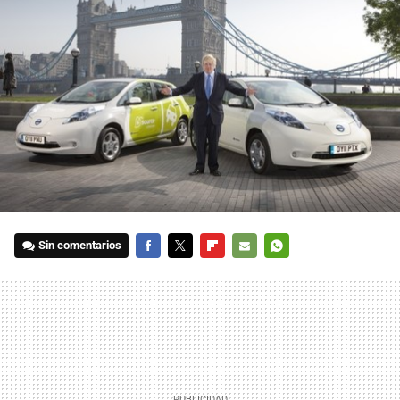
Sin comentarios
FACEBOOK
TWITTER
FLIPBOARD
E-
WHATSAPP
MAIL