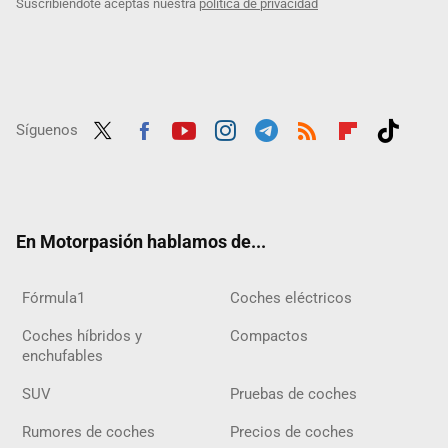
Suscribiéndote aceptas nuestra
política de privacidad
Síguenos
Twit
Fac
Yout
Inst
Tele
RSS
Flip
Tikt
ter
ebo
ube
agra
gra
boar
ok
ok
m
m
d
En Motorpasión hablamos de...
Fórmula1
Coches eléctricos
Coches híbridos y
Compactos
enchufables
SUV
Pruebas de coches
Rumores de coches
Precios de coches