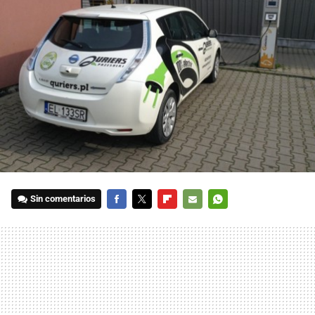
Sin comentarios
FACEBOOK
TWITTER
FLIPBOARD
E-
WHATSAPP
MAIL