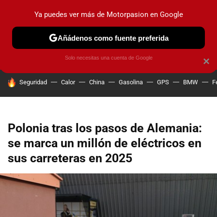
Ya puedes ver más de Motorpasion en Google
PRUEBAS
COCHES ELÉCTRICOS
OBSERVATORIO
F1
Añádenos como fuente preferida
Solo necesitas una cuenta de Google
×
HOY SE HABLA DE
Seguridad
Calor
China
Gasolina
GPS
BMW
F
Polonia tras los pasos de Alemania:
se marca un millón de eléctricos en
sus carreteras en 2025