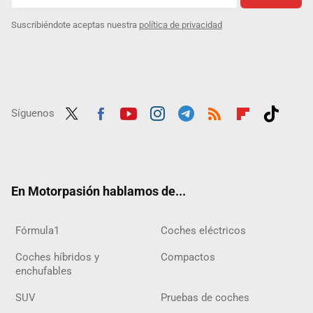
Suscribiéndote aceptas nuestra
política de privacidad
Síguenos
Twit
Fac
Yout
Inst
Tele
RSS
Flip
Tikt
ter
ebo
ube
agra
gra
boar
ok
ok
m
m
d
En Motorpasión hablamos de...
Fórmula1
Coches eléctricos
Coches híbridos y
Compactos
enchufables
SUV
Pruebas de coches