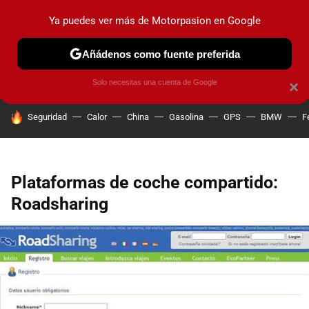
Ya puedes ver más de Motorpasion en Google
PRUEBAS
COCHES ELÉCTRICOS
OBSERVATORIO
F1
Añádenos como fuente preferida
Solo necesitas una cuenta de Google
×
HOY SE HABLA DE
Seguridad
Calor
China
Gasolina
GPS
BMW
F
Plataformas de coche compartido:
Roadsharing