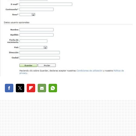
FACEBOOK
TWITTER
FLIPBOARD
E-
WHATSAPP
MAIL