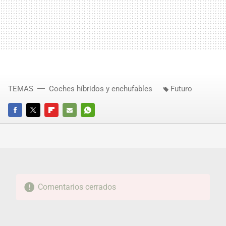
TEMAS
Coches híbridos y enchufables
Futuro
FACEBOOK
TWITTER
FLIPBOARD
E-
WHATSAPP
MAIL
Comentarios cerrados