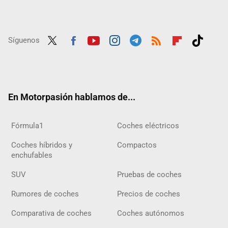
Síguenos
Twit
Fac
Yout
Inst
Tele
RSS
Flip
Tikt
ter
ebo
ube
agra
gra
boar
ok
ok
m
m
d
En Motorpasión hablamos de...
Fórmula1
Coches eléctricos
Coches híbridos y
Compactos
enchufables
SUV
Pruebas de coches
Rumores de coches
Precios de coches
Comparativa de coches
Coches autónomos