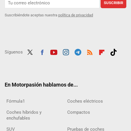
SUSCRIBIR
Suscribiéndote aceptas nuestra
política de privacidad
Síguenos
Twit
Fac
Yout
Inst
Tele
RSS
Flip
Tikt
ter
ebo
ube
agra
gra
boar
ok
ok
m
m
d
En Motorpasión hablamos de...
Fórmula1
Coches eléctricos
Coches híbridos y
Compactos
enchufables
SUV
Pruebas de coches