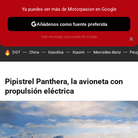
Ya puedes ver más de Motorpasion en Google
PRUEBAS
COCHES ELÉCTRICOS
OBSERVATORIO
F1
Añádenos como fuente preferida
Solo necesitas una cuenta de Google
×
HOY SE HABLA DE
DGT
China
Gasolina
Xiaomi
Mercedes-Benz
Peug
Pipistrel Panthera, la avioneta con
propulsión eléctrica