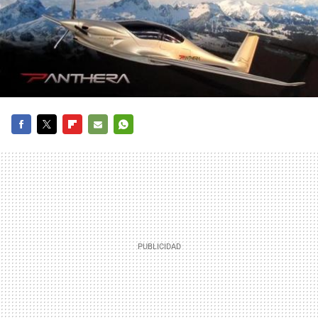
FACEBOOK
TWITTER
FLIPBOARD
E-
WHATSAPP
MAIL