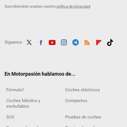
Suscribiéndote aceptas nuestra
política de privacidad
Síguenos
Twit
Fac
Yout
Inst
Tele
RSS
Flip
Tikt
ter
ebo
ube
agra
gra
boar
ok
ok
m
m
d
En Motorpasión hablamos de...
Fórmula1
Coches eléctricos
Coches híbridos y
Compactos
enchufables
SUV
Pruebas de coches