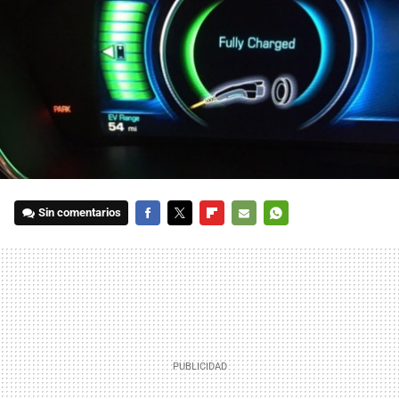
Sin comentarios
FACEBOOK
TWITTER
FLIPBOARD
E-
WHATSAPP
MAIL