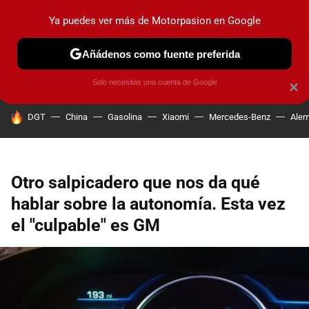
Ya puedes ver más de Motorpasion en Google
PRUEBAS
COCHES ELÉCTRICOS
OBSERVATORIO
F1
Añádenos como fuente preferida
Solo necesitas una cuenta de Google
×
HOY SE HABLA DE
DGT
China
Gasolina
Xiaomi
Mercedes-Benz
Alem
Otro salpicadero que nos da qué
hablar sobre la autonomía. Esta vez
el "culpable" es GM