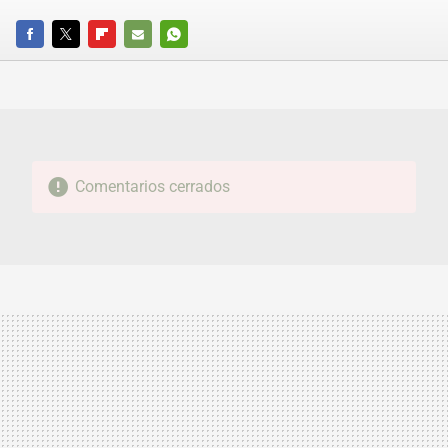
FACEBOOK
TWITTER
FLIPBOARD
E-
WHATSAPP
MAIL
Comentarios cerrados