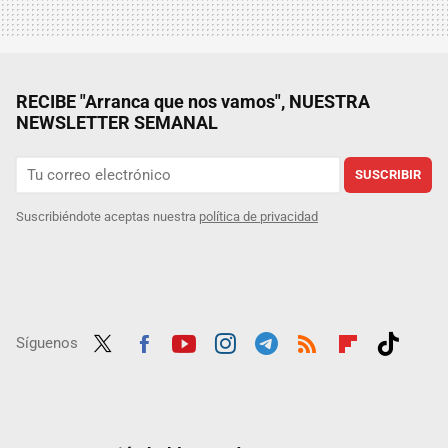
RECIBE "Arranca que nos vamos", NUESTRA
NEWSLETTER SEMANAL
SUSCRIBIR
Suscribiéndote aceptas nuestra
política de privacidad
Síguenos
Twit
Fac
Yout
Inst
Tele
RSS
Flip
Tikt
ter
ebo
ube
agra
gra
boar
ok
ok
m
m
d