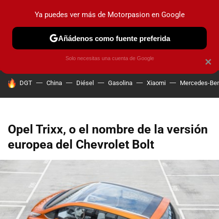
Ya puedes ver más de Motorpasion en Google
PRUEBAS
COCHES ELÉCTRICOS
OBSERVATORIO
F1
Añádenos como fuente preferida
Solo necesitas una cuenta de Google
×
HOY SE HABLA DE
DGT
China
Diésel
Gasolina
Xiaomi
Mercedes-Be
Opel Trixx, o el nombre de la versión
europea del Chevrolet Bolt