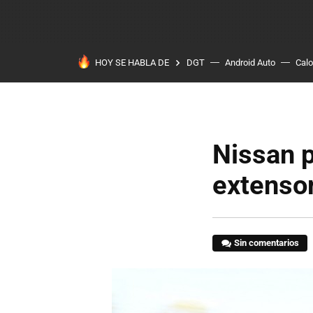
HOY SE HABLA DE
DGT
Android Auto
Calo
Nissan p
extenso
Sin comentarios