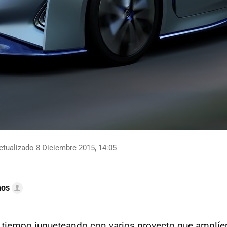
tualizado 8 Diciembre 2015, 14:05
mos
 tiempo jugueteando con varios proyecto que amplíen