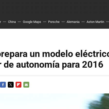
r
China
Google Maps
Porsche
Alemania
Aston Martin
repara un modelo eléctric
r de autonomía para 2016
FACEBOOK
TWITTER
FLIPBOARD
E-
MAIL