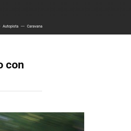
Autopista
Caravana
o con