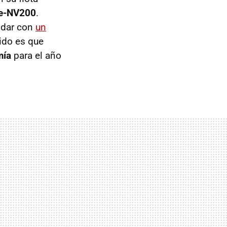
 e-NV200
.
e dar con
un
ido es que
mía
para el año