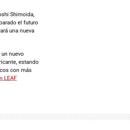
oshi Shimoida,
parado el futuro
tará una nueva
e un nuevo
ricante, estando
ricos con más
n LEAF