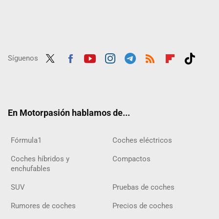
Síguenos
Twit
Fac
Yout
Inst
Tele
RSS
Flip
Tikt
ter
ebo
ube
agra
gra
boar
ok
ok
m
m
d
En Motorpasión hablamos de...
Fórmula1
Coches eléctricos
Coches híbridos y
Compactos
enchufables
SUV
Pruebas de coches
Rumores de coches
Precios de coches