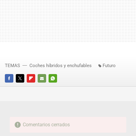
TEMAS
Coches híbridos y enchufables
Futuro
FACEBOOK
TWITTER
FLIPBOARD
E-
WHATSAPP
MAIL
Comentarios cerrados