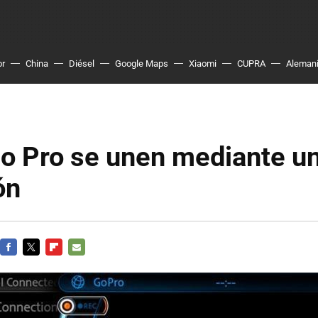
or
China
Diésel
Google Maps
Xiaomi
CUPRA
Aleman
Go Pro se unen mediante u
ón
FACEBOOK
TWITTER
FLIPBOARD
E-
MAIL