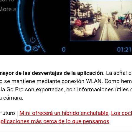
mayor de las desventajas de la aplicación
. La señal 
no se mantiene mediante conexión WLAN. Como he
 la Go Pro son exportadas, con informaciones útiles
la cámara.
Futuro |
Mini ofrecerá un híbrido enchufable
,
Los coc
 aplicaciones más cerca de lo que pensamos