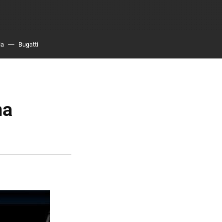
ia
Bugatti
na