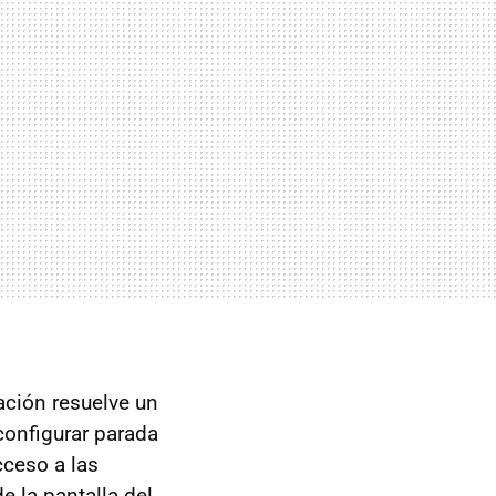
cación resuelve un
configurar parada
ceso a las
e la pantalla del