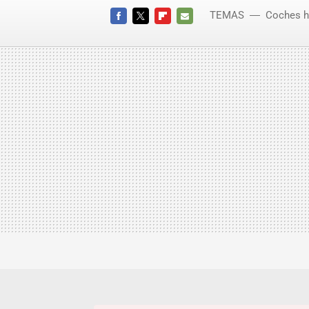
TEMAS
Coches h
FACEBOOK
TWITTER
FLIPBOARD
E-
MAIL