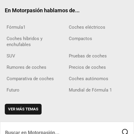
ok
m
m
d
En Motorpasión hablamos de...
Fórmula1
Coches eléctricos
Coches híbridos y
Compactos
enchufables
SUV
Pruebas de coches
Rumores de coches
Precios de coches
Comparativa de coches
Coches autónomos
Futuro
Mundial de Fórmula 1
VER MÁS TEMAS