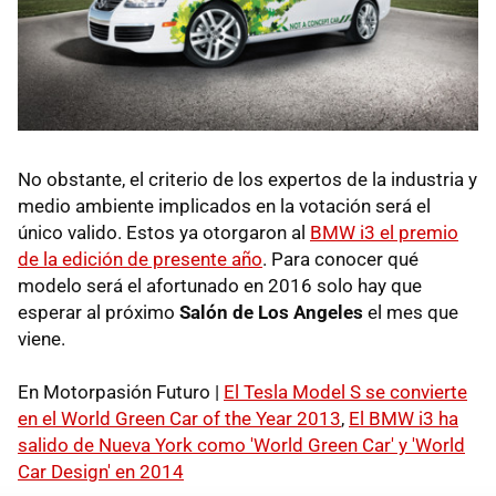
No obstante, el criterio de los expertos de la industria y
medio ambiente implicados en la votación será el
único valido. Estos ya otorgaron al
BMW i3 el premio
de la edición de presente año
. Para conocer qué
modelo será el afortunado en 2016 solo hay que
esperar al próximo
Salón de Los Angeles
el mes que
viene.
En Motorpasión Futuro |
El Tesla Model S se convierte
en el World Green Car of the Year 2013
,
El BMW i3 ha
salido de Nueva York como 'World Green Car' y 'World
Car Design' en 2014