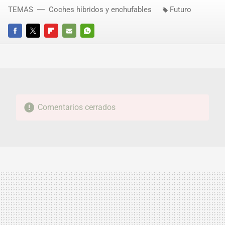
TEMAS
Coches híbridos y enchufables
Futuro
FACEBOOK
TWITTER
FLIPBOARD
E-
WHATSAPP
MAIL
Comentarios cerrados