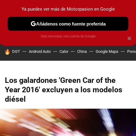
Ya puedes ver más de Motorpasion en Google
PRUEBAS
COCHES ELÉCTRICOS
OBSERVATORIO
F1
Añádenos como fuente preferida
Solo necesitas una cuenta de Google
×
HOY SE HABLA DE
DGT
Android Auto
Calor
China
Google Maps
Pors
Los galardones 'Green Car of the
Year 2016' excluyen a los modelos
diésel