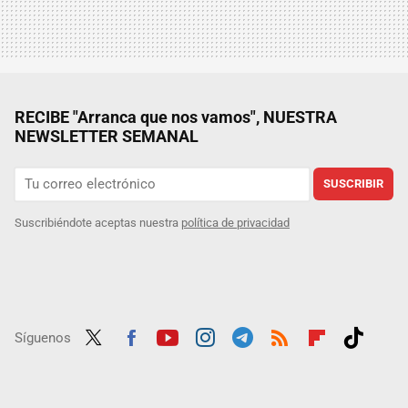
RECIBE "Arranca que nos vamos", NUESTRA
NEWSLETTER SEMANAL
SUSCRIBIR
Suscribiéndote aceptas nuestra
política de privacidad
Síguenos
Twit
Fac
Yout
Inst
Tele
RSS
Flip
Tikt
ter
ebo
ube
agra
gra
boar
ok