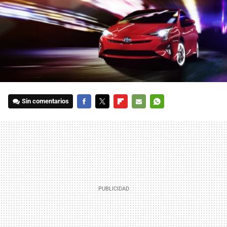
Sin comentarios
FACEBOOK
TWITTER
FLIPBOARD
E-
WHATSAPP
MAIL