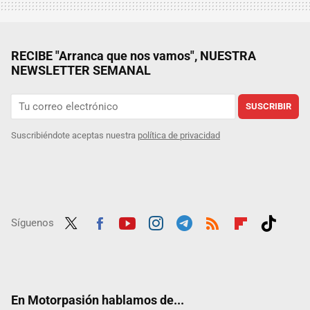
RECIBE "Arranca que nos vamos", NUESTRA
NEWSLETTER SEMANAL
SUSCRIBIR
Suscribiéndote aceptas nuestra
política de privacidad
Síguenos
Twit
Fac
Yout
Inst
Tele
RSS
Flip
Tikt
ter
ebo
ube
agra
gra
boar
ok
ok
m
m
d
En Motorpasión hablamos de...