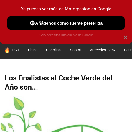
Ya puedes ver más de Motorpasion en Google
PRUEBAS
COCHES ELÉCTRICOS
OBSERVATORIO
F1
Añádenos como fuente preferida
Solo necesitas una cuenta de Google
×
HOY SE HABLA DE
DGT
China
Gasolina
Xiaomi
Mercedes-Benz
Peug
Los finalistas al Coche Verde del
Año son...