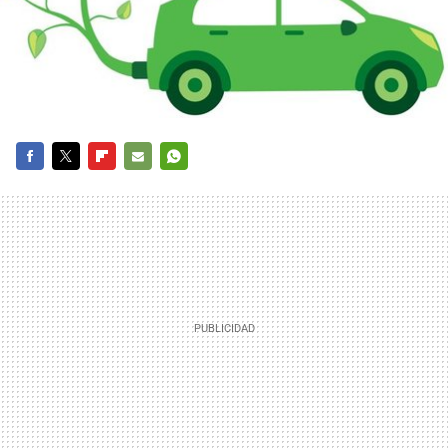
FACEBOOK
TWITTER
FLIPBOARD
E-
WHATSAPP
MAIL