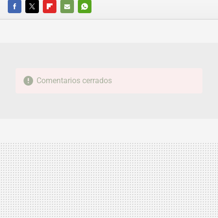
FACEBOOK
TWITTER
FLIPBOARD
E-
WHATSAPP
MAIL
Comentarios cerrados