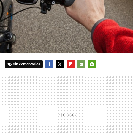
Sin comentarios
FACEBOOK
TWITTER
FLIPBOARD
E-
WHATSAPP
MAIL