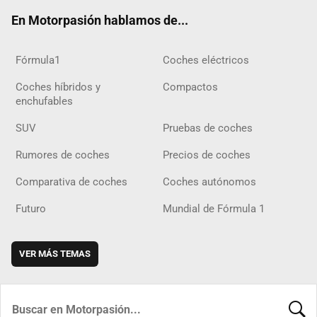
ok
m
m
d
En Motorpasión hablamos de...
Fórmula1
Coches eléctricos
Coches híbridos y
Compactos
enchufables
SUV
Pruebas de coches
Rumores de coches
Precios de coches
Comparativa de coches
Coches autónomos
Futuro
Mundial de Fórmula 1
VER MÁS TEMAS