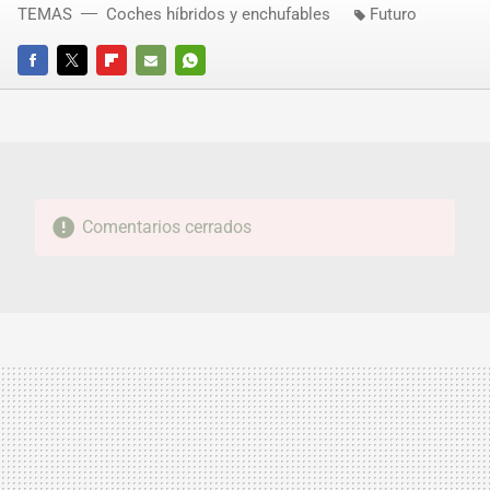
TEMAS
Coches híbridos y enchufables
Futuro
FACEBOOK
TWITTER
FLIPBOARD
E-
WHATSAPP
MAIL
Comentarios cerrados