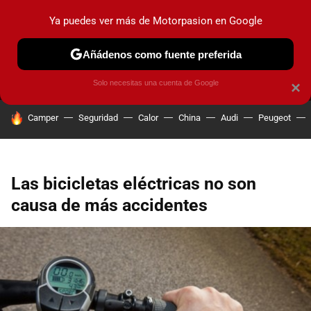
Ya puedes ver más de Motorpasion en Google
MENÚ
NUEVO
Añádenos como fuente preferida
PRUEBAS
COCHES ELÉCTRICOS
OBSERVATORIO
F1
Solo necesitas una cuenta de Google
×
HOY SE HABLA DE
Camper
Seguridad
Calor
China
Audi
Peugeot
Las bicicletas eléctricas no son
causa de más accidentes