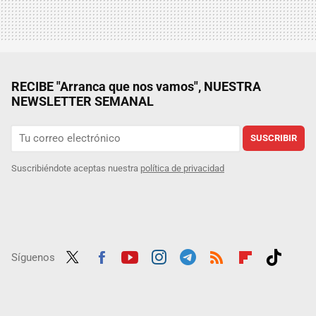
RECIBE "Arranca que nos vamos", NUESTRA
NEWSLETTER SEMANAL
SUSCRIBIR
Suscribiéndote aceptas nuestra
política de privacidad
Síguenos
Twit
Fac
Yout
Inst
Tele
RSS
Flip
Tikt
ter
ebo
ube
agra
gra
boar
ok