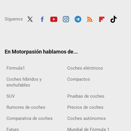
Síguenos
Twit
Fac
Yout
Inst
Tele
RSS
Flip
Tikt
ter
ebo
ube
agra
gra
boar
ok
ok
m
m
d
En Motorpasión hablamos de...
Fórmula1
Coches eléctricos
Coches híbridos y
Compactos
enchufables
SUV
Pruebas de coches
Rumores de coches
Precios de coches
Comparativa de coches
Coches autónomos
Futuro
Mundial de Fórmula 1