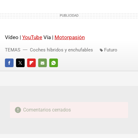
Vídeo |
YouTube
Vía |
Motorpasión
TEMAS
Coches híbridos y enchufables
Futuro
FACEBOOK
TWITTER
FLIPBOARD
E-
WHATSAPP
MAIL
Comentarios cerrados