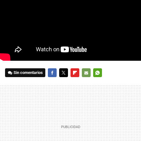
Sin comentarios
FACEBOOK
TWITTER
FLIPBOARD
E-
WHATSAPP
MAIL