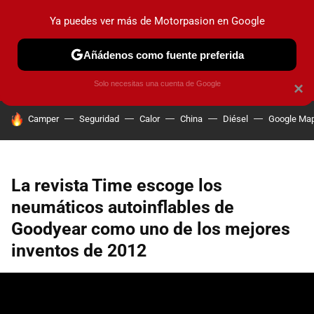
Ya puedes ver más de Motorpasion en Google
PRUEBAS
COCHES ELÉCTRICOS
OBSERVATORIO
F1
Añádenos como fuente preferida
Solo necesitas una cuenta de Google
×
HOY SE HABLA DE
Camper
Seguridad
Calor
China
Diésel
Google Ma
La revista Time escoge los
neumáticos autoinflables de
Goodyear como uno de los mejores
inventos de 2012