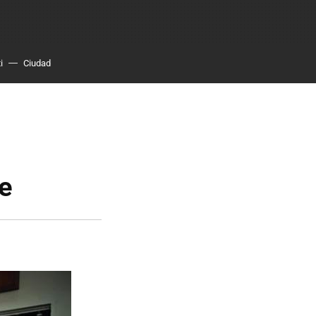
i
Ciudad
e