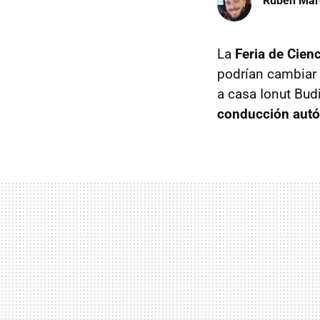
Ruben Mar
La
Feria de Cienc
podrían cambiar e
a casa Ionut Bud
conducción autó