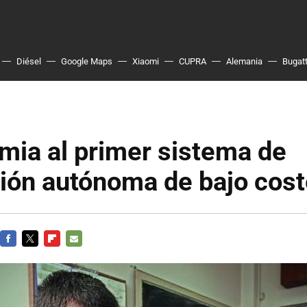
Diésel
Google Maps
Xiaomi
CUPRA
Alemania
Bugatt
emia al primer sistema de
ión autónoma de bajo cost
FACEBOOK
TWITTER
FLIPBOARD
E-
MAIL