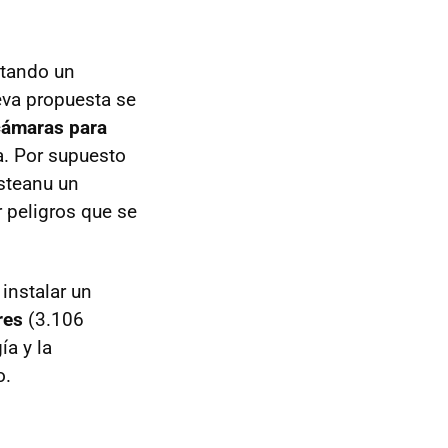
ntando un
eva propuesta se
cámaras para
. Por supuesto
steanu un
 peligros que se
instalar un
res
(3.106
ía y la
o.