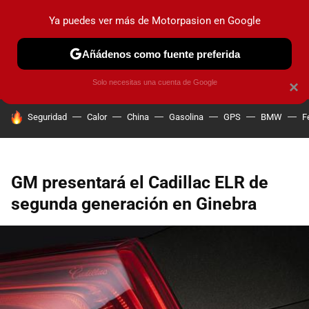
Ya puedes ver más de Motorpasion en Google
PRUEBAS
COCHES ELÉCTRICOS
OBSERVATORIO
F1
Añádenos como fuente preferida
Solo necesitas una cuenta de Google
×
HOY SE HABLA DE
Seguridad
Calor
China
Gasolina
GPS
BMW
F
GM presentará el Cadillac ELR de
segunda generación en Ginebra