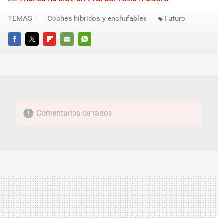
TEMAS
Coches híbridos y enchufables
Futuro
FACEBOOK
TWITTER
FLIPBOARD
E-
WHATSAPP
MAIL
Comentarios cerrados