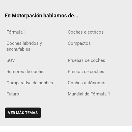
ter
ebo
ube
agra
gra
boar
ok
ok
m
m
d
En Motorpasión hablamos de...
Fórmula1
Coches eléctricos
Coches híbridos y
Compactos
enchufables
SUV
Pruebas de coches
Rumores de coches
Precios de coches
Comparativa de coches
Coches autónomos
Futuro
Mundial de Fórmula 1
VER MÁS TEMAS