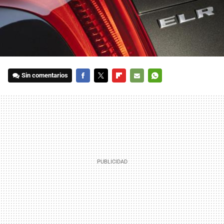
Sin comentarios
FACEBOOK
TWITTER
FLIPBOARD
E-
WHATSAPP
MAIL