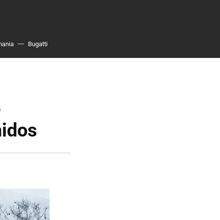
mania
Bugatti
e
nidos