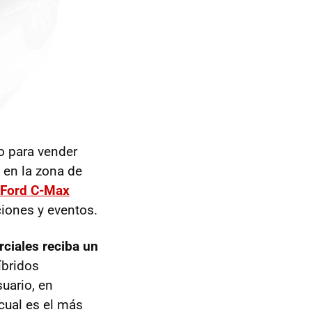
o para vender
 en la zona de
Ford C-Max
iones y eventos.
rciales reciba un
íbridos
uario, en
cual es el más