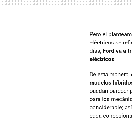
Pero el planteam
eléctricos se re
días,
Ford va a t
eléctricos
.
De esta manera,
modelos híbridos
puedan parecer p
para los mecáni
considerable; as
cada concesiona