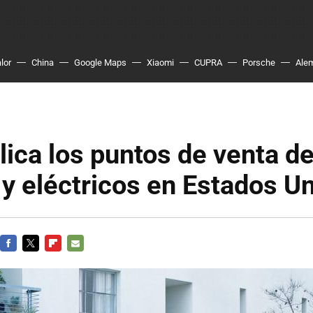
lor
China
Google Maps
Xiaomi
CUPRA
Porsche
Ale
plica los puntos de venta d
 y eléctricos en Estados U
FACEBOOK
TWITTER
FLIPBOARD
E-
MAIL