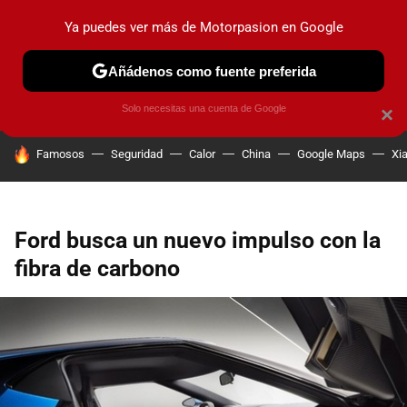
Ya puedes ver más de Motorpasion en Google
PRUEBAS
COCHES ELÉCTRICOS
OBSERVATORIO
F1
Añádenos como fuente preferida
Solo necesitas una cuenta de Google
×
HOY SE HABLA DE
Famosos
Seguridad
Calor
China
Google Maps
Xi
Ford busca un nuevo impulso con la
fibra de carbono