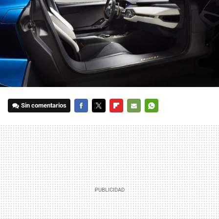
Sin comentarios
FACEBOOK
TWITTER
FLIPBOARD
E-
WHATSAPP
MAIL