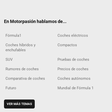
Twit
Fac
Yout
Inst
Tele
RSS
Flip
Tikt
ter
ebo
ube
agra
gra
boar
ok
ok
m
m
d
En Motorpasión hablamos de...
Fórmula1
Coches eléctricos
Coches híbridos y
Compactos
enchufables
SUV
Pruebas de coches
Rumores de coches
Precios de coches
Comparativa de coches
Coches autónomos
Futuro
Mundial de Fórmula 1
VER MÁS TEMAS