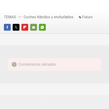
TEMAS
Coches híbridos y enchufables
Futuro
FACEBOOK
TWITTER
FLIPBOARD
E-
WHATSAPP
MAIL
Comentarios cerrados