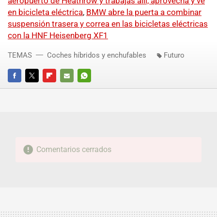
aeropuerto de Heathrow y trabajas allí, aprovecha y ve
en bicicleta eléctrica
,
BMW abre la puerta a combinar
suspensión trasera y correa en las bicicletas eléctricas
con la HNF Heisenberg XF1
TEMAS
Coches híbridos y enchufables
Futuro
FACEBOOK
TWITTER
FLIPBOARD
E-
WHATSAPP
MAIL
Comentarios cerrados