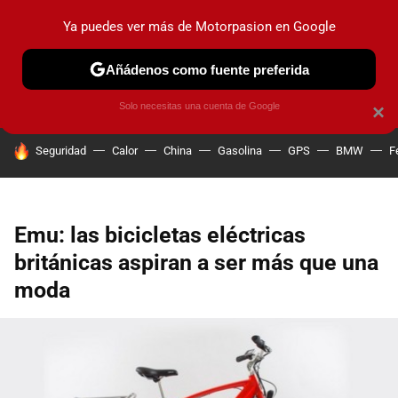
Ya puedes ver más de Motorpasion en Google
PRUEBAS
COCHES ELÉCTRICOS
OBSERVATORIO
F1
Añádenos como fuente preferida
Solo necesitas una cuenta de Google
×
HOY SE HABLA DE
Seguridad
Calor
China
Gasolina
GPS
BMW
F
Emu: las bicicletas eléctricas
británicas aspiran a ser más que una
moda