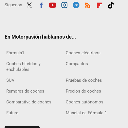
Síguenos
Twit
Fac
Yout
Inst
Tele
RSS
Flip
Tikt
ter
ebo
ube
agra
gra
boar
ok
ok
m
m
d
En Motorpasión hablamos de...
Fórmula1
Coches eléctricos
Coches híbridos y
Compactos
enchufables
SUV
Pruebas de coches
Rumores de coches
Precios de coches
Comparativa de coches
Coches autónomos
Futuro
Mundial de Fórmula 1