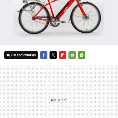
Sin comentarios
FACEBOOK
TWITTER
FLIPBOARD
E-
WHATSAPP
MAIL