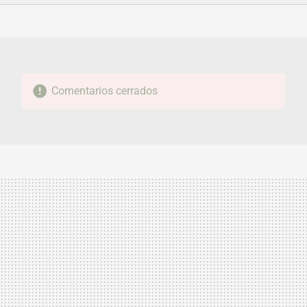
FACEBOOK
TWITTER
FLIPBOARD
E-
WHATSAPP
MAIL
Comentarios cerrados