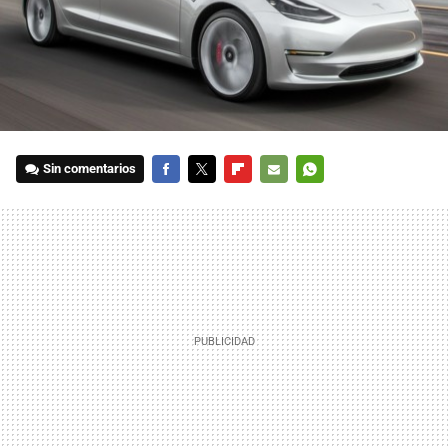
Sin comentarios
FACEBOOK
TWITTER
FLIPBOARD
E-
WHATSAPP
MAIL