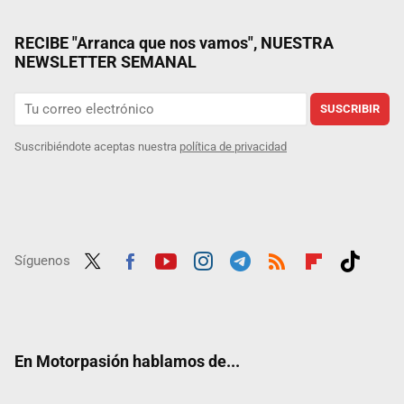
RECIBE "Arranca que nos vamos", NUESTRA
NEWSLETTER SEMANAL
SUSCRIBIR
Suscribiéndote aceptas nuestra
política de privacidad
Síguenos
Twit
Fac
Yout
Inst
Tele
RSS
Flip
Tikt
ter
ebo
ube
agra
gra
boar
ok
ok
m
m
d
En Motorpasión hablamos de...