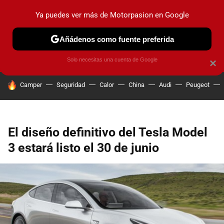
Ya puedes ver más de Motorpasion en Google
PRUEBAS
COCHES ELÉCTRICOS
OBSERVATORIO
F1
Añádenos como fuente preferida
Solo necesitas una cuenta de Google
×
HOY SE HABLA DE
Camper
Seguridad
Calor
China
Audi
Peugeot
El diseño definitivo del Tesla Model
3 estará listo el 30 de junio