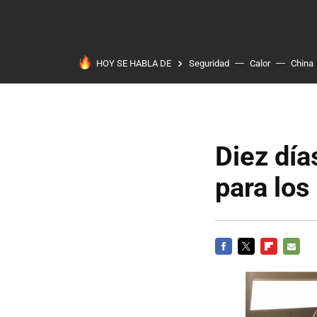
HOY SE HABLA DE
Seguridad
Calor
China
Diez día
para los
FACEBOOK
TWITTER
FLIPBOARD
E-
MAIL