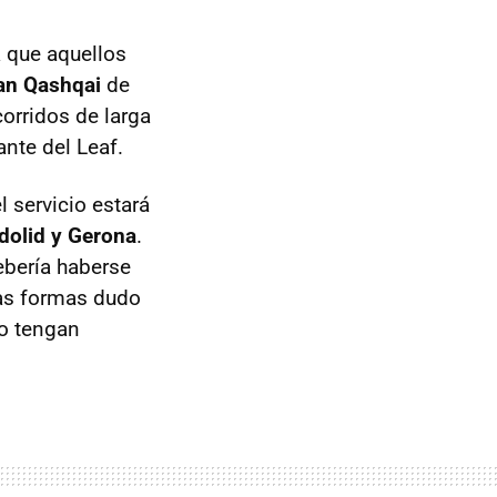
á que aquellos
an Qashqai
de
corridos de larga
ante del Leaf.
 servicio estará
adolid y Gerona
.
ebería haberse
das formas dudo
no tengan