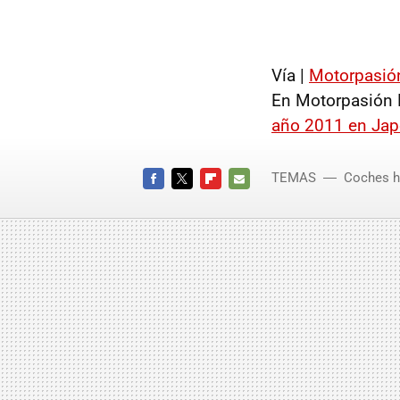
Vía |
Motorpasió
En Motorpasión 
año 2011 en Ja
TEMAS
Coches h
FACEBOOK
TWITTER
FLIPBOARD
E-
MAIL