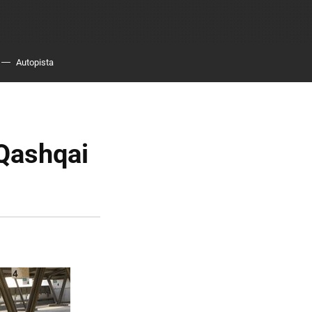
Autopista
 Qashqai