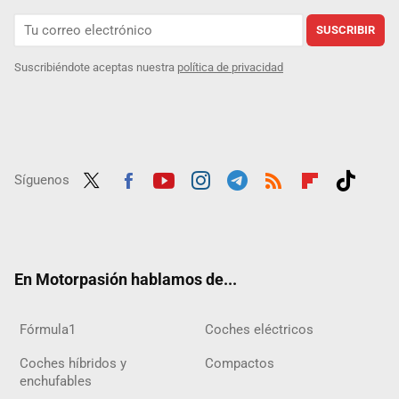
SUSCRIBIR
Suscribiéndote aceptas nuestra
política de privacidad
Síguenos
Twit
Fac
Yout
Inst
Tele
RSS
Flip
Tikt
ter
ebo
ube
agra
gra
boar
ok
ok
m
m
d
En Motorpasión hablamos de...
Fórmula1
Coches eléctricos
Coches híbridos y
Compactos
enchufables