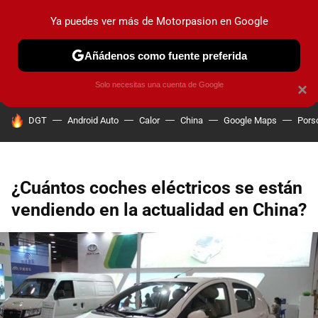
Ya puedes ver más de Motorpasion en Google
PRUEBAS
COCHES ELÉCTRICOS
OBSERVATORIO
F1
Añádenos como fuente preferida
Solo necesitas una cuenta de Google
×
HOY SE HABLA DE
DGT
Android Auto
Calor
China
Google Maps
Pors
¿Cuántos coches eléctricos se están
vendiendo en la actualidad en China?