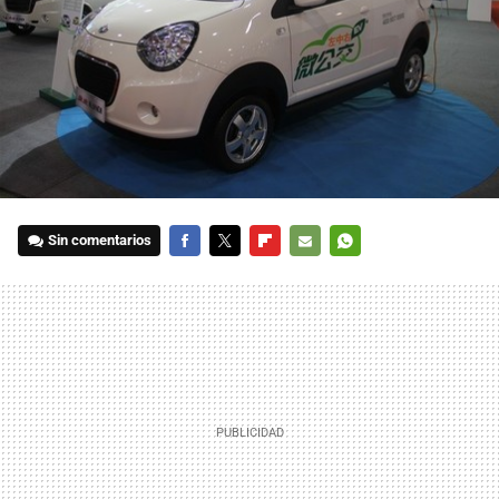
Sin comentarios
FACEBOOK
TWITTER
FLIPBOARD
E-
WHATSAPP
MAIL