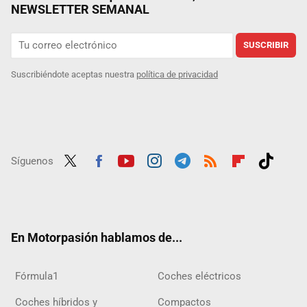
NEWSLETTER SEMANAL
SUSCRIBIR
Suscribiéndote aceptas nuestra
política de privacidad
Síguenos
Twit
Fac
Yout
Inst
Tele
RSS
Flip
Tikt
ter
ebo
ube
agra
gra
boar
ok
ok
m
m
d
En Motorpasión hablamos de...
Fórmula1
Coches eléctricos
Coches híbridos y
Compactos