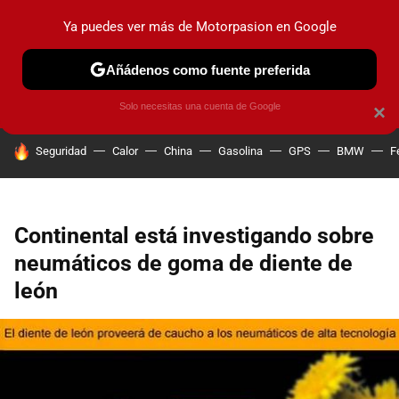
Ya puedes ver más de Motorpasion en Google
PRUEBAS
COCHES ELÉCTRICOS
OBSERVATORIO
F1
Añádenos como fuente preferida
Solo necesitas una cuenta de Google
×
HOY SE HABLA DE
Seguridad
Calor
China
Gasolina
GPS
BMW
F
Continental está investigando sobre
neumáticos de goma de diente de
león