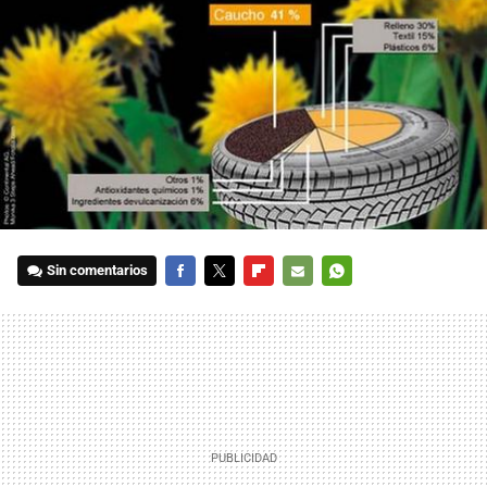
Sin comentarios
FACEBOOK
TWITTER
FLIPBOARD
E-
WHATSAPP
MAIL