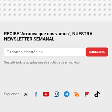
RECIBE "Arranca que nos vamos", NUESTRA
NEWSLETTER SEMANAL
SUSCRIBIR
Suscribiéndote aceptas nuestra
política de privacidad
Síguenos
Twit
Fac
Yout
Inst
Tele
RSS
Flip
Tikt
ter
ebo
ube
agra
gra
boar
ok