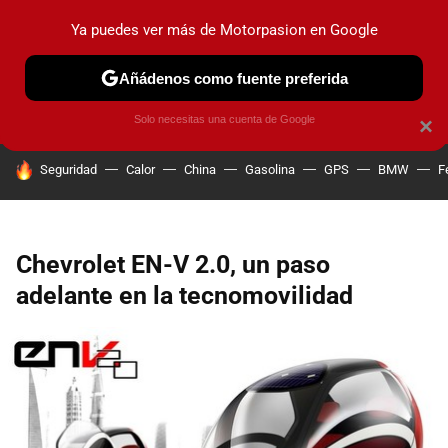
Ya puedes ver más de Motorpasion en Google
PRUEBAS
COCHES ELÉCTRICOS
OBSERVATORIO
F1
Añádenos como fuente preferida
Solo necesitas una cuenta de Google
×
HOY SE HABLA DE
Seguridad
Calor
China
Gasolina
GPS
BMW
F
Chevrolet EN-V 2.0, un paso
adelante en la tecnomovilidad