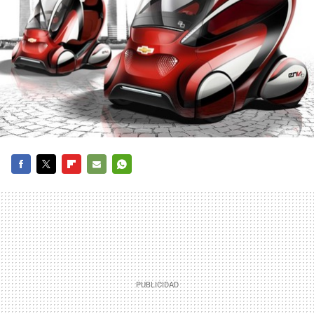
FACEBOOK
TWITTER
FLIPBOARD
E-
WHATSAPP
MAIL