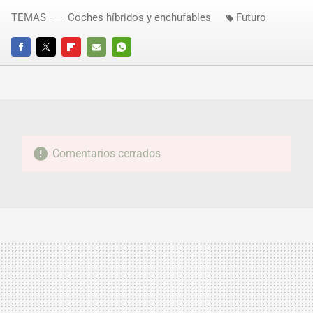
TEMAS
Coches híbridos y enchufables
Futuro
FACEBOOK
TWITTER
FLIPBOARD
E-
WHATSAPP
MAIL
Comentarios cerrados