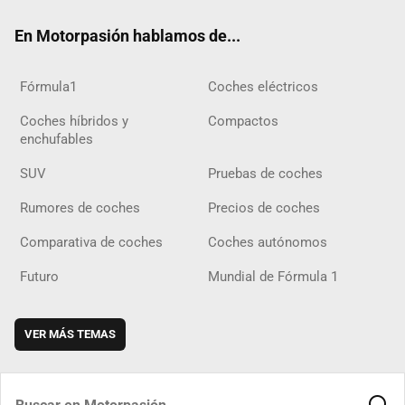
ok
m
m
d
En Motorpasión hablamos de...
Fórmula1
Coches eléctricos
Coches híbridos y
Compactos
enchufables
SUV
Pruebas de coches
Rumores de coches
Precios de coches
Comparativa de coches
Coches autónomos
Futuro
Mundial de Fórmula 1
VER MÁS TEMAS