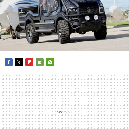
FACEBOOK
TWITTER
FLIPBOARD
E-
WHATSAPP
MAIL