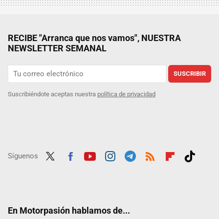
RECIBE "Arranca que nos vamos", NUESTRA
NEWSLETTER SEMANAL
SUSCRIBIR
Suscribiéndote aceptas nuestra
política de privacidad
Síguenos
Twit
Fac
Yout
Inst
Tele
RSS
Flip
Tikt
ter
ebo
ube
agra
gra
boar
ok
ok
m
m
d
En Motorpasión hablamos de...