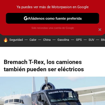
Ya puedes ver más de Motorpasion en Google
PRUEBAS
COCHES ELÉCTRICOS
OBSERVATORIO
F1
Añádenos como fuente preferida
Solo necesitas una cuenta de Google
×
HOY SE HABLA DE
Seguridad
Calor
China
Gasolina
GPS
SUV
B
Bremach T-Rex, los camiones
también pueden ser eléctricos