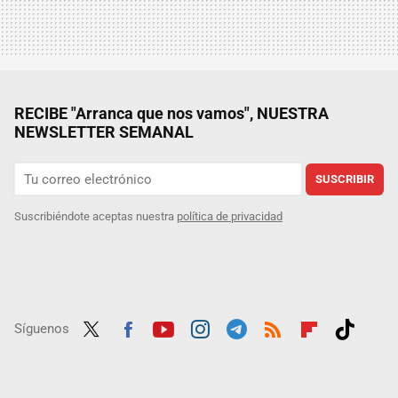
RECIBE "Arranca que nos vamos", NUESTRA
NEWSLETTER SEMANAL
SUSCRIBIR
Suscribiéndote aceptas nuestra
política de privacidad
Síguenos
Twit
Fac
Yout
Inst
Tele
RSS
Flip
Tikt
ter
ebo
ube
agra
gra
boar
ok