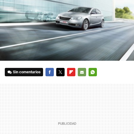
Sin comentarios
FACEBOOK
TWITTER
FLIPBOARD
E-
WHATSAPP
MAIL