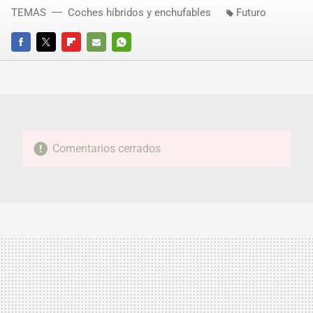
TEMAS
Coches híbridos y enchufables
Futuro
FACEBOOK
TWITTER
FLIPBOARD
E-
WHATSAPP
MAIL
Comentarios cerrados