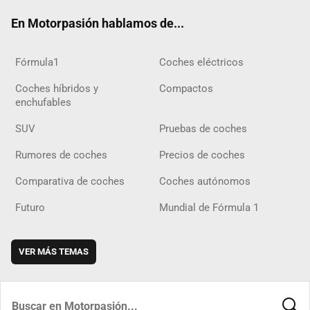
ok
m
m
d
En Motorpasión hablamos de...
Fórmula1
Coches eléctricos
Coches híbridos y
Compactos
enchufables
SUV
Pruebas de coches
Rumores de coches
Precios de coches
Comparativa de coches
Coches autónomos
Futuro
Mundial de Fórmula 1
VER MÁS TEMAS