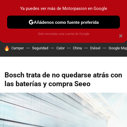
Ya puedes ver más de Motorpasion en Google
PRUEBAS
COCHES ELÉCTRICOS
OBSERVATORIO
F1
Añádenos como fuente preferida
Solo necesitas una cuenta de Google
×
HOY SE HABLA DE
Camper
Seguridad
Calor
China
Diésel
Google Ma
Bosch trata de no quedarse atrás con
las baterías y compra Seeo