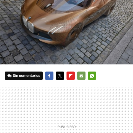
Sin comentarios
FACEBOOK
TWITTER
FLIPBOARD
E-
WHATSAPP
MAIL