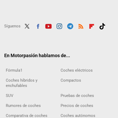
Síguenos
Twit
Fac
Yout
Inst
Tele
RSS
Flip
Tikt
ter
ebo
ube
agra
gra
boar
ok
ok
m
m
d
En Motorpasión hablamos de...
Fórmula1
Coches eléctricos
Coches híbridos y
Compactos
enchufables
SUV
Pruebas de coches
Rumores de coches
Precios de coches
Comparativa de coches
Coches autónomos