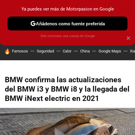
Ya puedes ver más de Motorpasion en Google
PRUEBAS
COCHES ELÉCTRICOS
OBSERVATORIO
F1
Añádenos como fuente preferida
Solo necesitas una cuenta de Google
×
HOY SE HABLA DE
Famosos
Seguridad
Calor
China
Google Maps
Xi
BMW confirma las actualizaciones
del BMW i3 y BMW i8 y la llegada del
BMW iNext electric en 2021