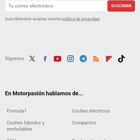
SUSCRIBIR
Suscribiéndote aceptas nuestra
política de privacidad
Síguenos
Twit
Fac
Yout
Inst
Tele
RSS
Flip
Tikt
ter
ebo
ube
agra
gra
boar
ok
ok
m
m
d
En Motorpasión hablamos de...
Fórmula1
Coches eléctricos
Coches híbridos y
Compactos
enchufables