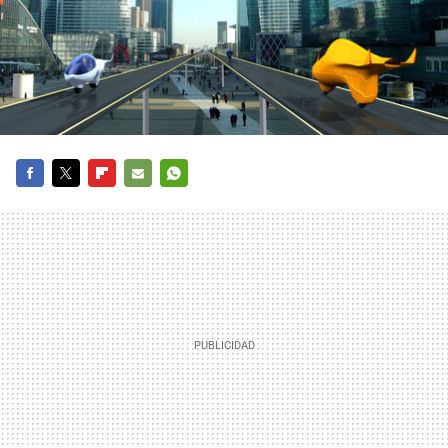
FACEBOOK
TWITTER
FLIPBOARD
E-
WHATSAPP
MAIL