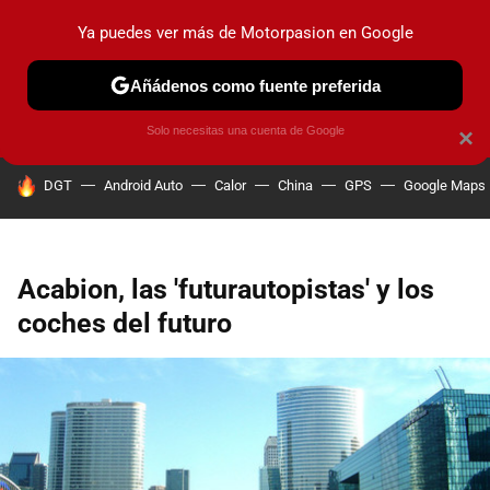
Ya puedes ver más de Motorpasion en Google
PRUEBAS
COCHES ELÉCTRICOS
OBSERVATORIO
F1
Añádenos como fuente preferida
Solo necesitas una cuenta de Google
×
HOY SE HABLA DE
DGT
Android Auto
Calor
China
GPS
Google Maps
Acabion, las 'futurautopistas' y los
coches del futuro