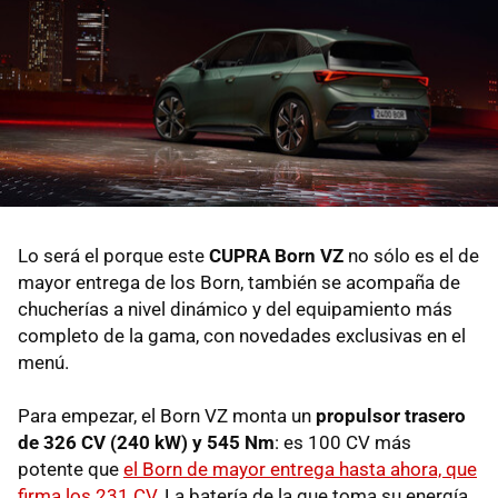
Lo será el porque este
CUPRA Born VZ
no sólo es el de
mayor entrega de los Born, también se acompaña de
chucherías a nivel dinámico y del equipamiento más
completo de la gama, con novedades exclusivas en el
menú.
Para empezar, el Born VZ monta un
propulsor trasero
de 326 CV (240 kW) y 545 Nm
: es 100 CV más
potente que
el Born de mayor entrega hasta ahora, que
firma los 231 CV
. La batería de la que toma su energía