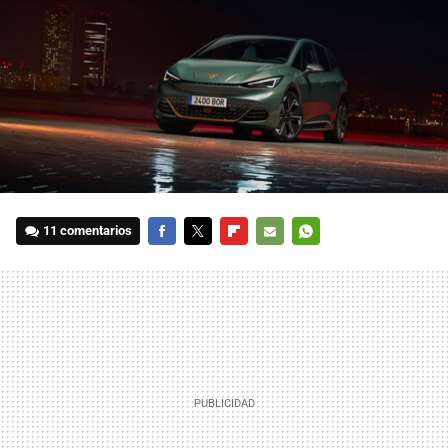
11 comentarios
FACEBOOK
TWITTER
FLIPBOARD
E-
WHATSAPP
MAIL