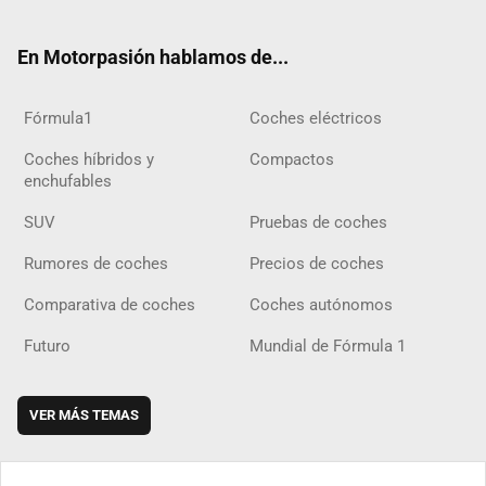
ter
ebo
ube
agra
gra
boar
ok
ok
m
m
d
En Motorpasión hablamos de...
Fórmula1
Coches eléctricos
Coches híbridos y
Compactos
enchufables
SUV
Pruebas de coches
Rumores de coches
Precios de coches
Comparativa de coches
Coches autónomos
Futuro
Mundial de Fórmula 1
VER MÁS TEMAS