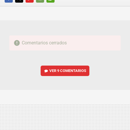
FACEBOOK
TWITTER
FLIPBOARD
E-
WHATSAPP
MAIL
Comentarios cerrados
VER
9 COMENTARIOS