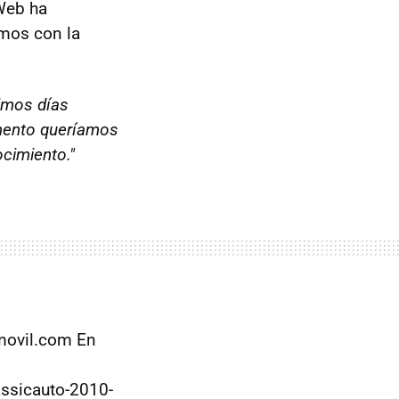
Web ha
amos con la
ximos días
mento queríamos
ocimiento."
omovil.com En
assicauto-2010-