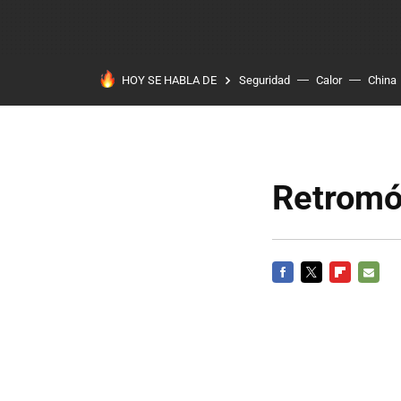
HOY SE HABLA DE
Seguridad
Calor
China
Retromóv
FACEBOOK
TWITTER
FLIPBOARD
E-
MAIL