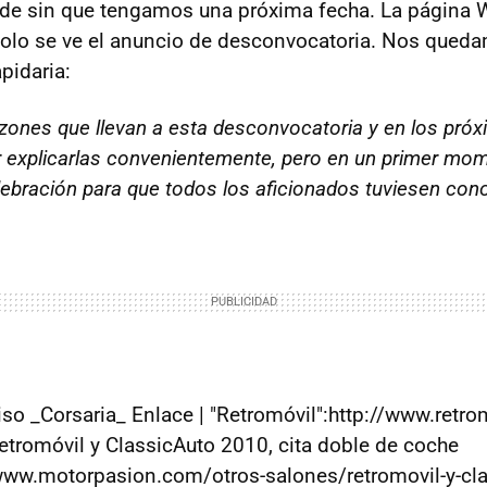
nde sin que tengamos una próxima fecha. La página 
solo se ve el anuncio de desconvocatoria. Nos qued
apidaria:
azones que llevan a esta desconvocatoria y en los pró
explicarlas convenientemente, pero en un primer mo
lebración para que todos los aficionados tuviesen con
viso _Corsaria_ Enlace | "Retromóvil":http://www.retr
etromóvil y ClassicAuto 2010, cita doble de coche
/www.motorpasion.com/otros-salones/retromovil-y-cl