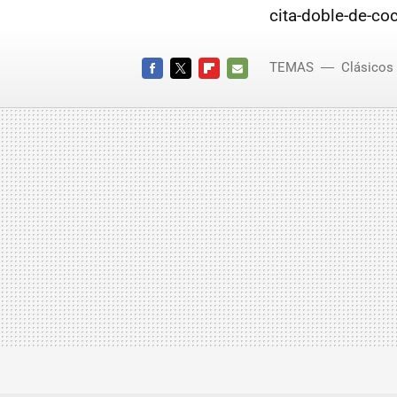
cita-doble-de-co
TEMAS
Clásicos
FACEBOOK
TWITTER
FLIPBOARD
E-
MAIL