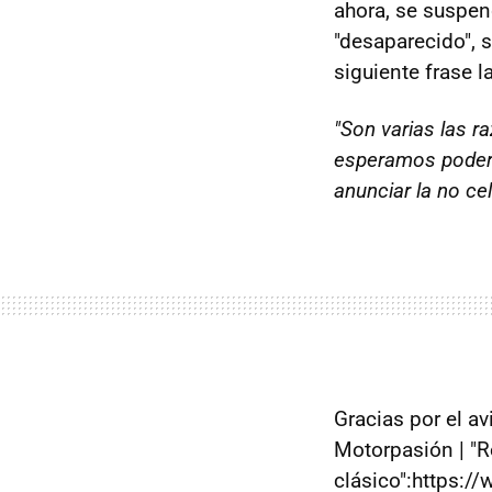
ahora, se suspe
"desaparecido", 
siguiente frase l
"Son varias las r
esperamos poder 
anunciar la no ce
Gracias por el a
Motorpasión | "R
clásico":https:/