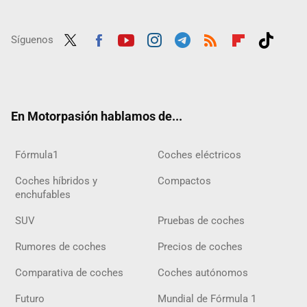
Síguenos
Twit
Fac
Yout
Inst
Tele
RSS
Flip
Tikt
ter
ebo
ube
agra
gra
boar
ok
ok
m
m
d
En Motorpasión hablamos de...
Fórmula1
Coches eléctricos
Coches híbridos y
Compactos
enchufables
SUV
Pruebas de coches
Rumores de coches
Precios de coches
Comparativa de coches
Coches autónomos
Futuro
Mundial de Fórmula 1