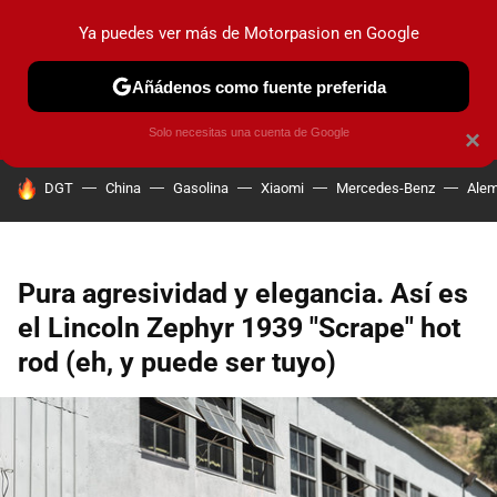
Ya puedes ver más de Motorpasion en Google
PRUEBAS
COCHES ELÉCTRICOS
OBSERVATORIO
F1
Añádenos como fuente preferida
Solo necesitas una cuenta de Google
×
HOY SE HABLA DE
DGT
China
Gasolina
Xiaomi
Mercedes-Benz
Alem
Pura agresividad y elegancia. Así es
el Lincoln Zephyr 1939 "Scrape" hot
rod (eh, y puede ser tuyo)