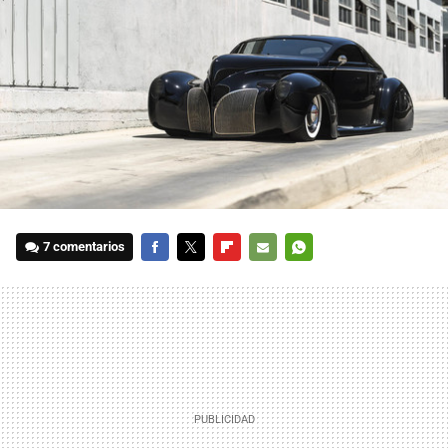
7 comentarios
FACEBOOK
TWITTER
FLIPBOARD
E-
WHATSAPP
MAIL