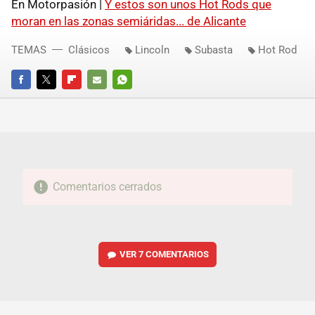
En Motorpasión |
Y estos son unos Hot Rods que
moran en las zonas semiáridas... de Alicante
TEMAS
Clásicos
Lincoln
Subasta
Hot Rod
FACEBOOK
TWITTER
FLIPBOARD
E-
WHATSAPP
MAIL
Comentarios cerrados
VER
7 COMENTARIOS