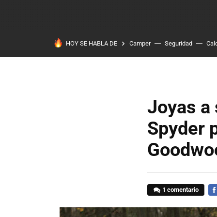
HOY SE HABLA DE
Camper
Seguridad
Cal
Joyas a
Spyder p
Goodwoo
1 comentario
FA