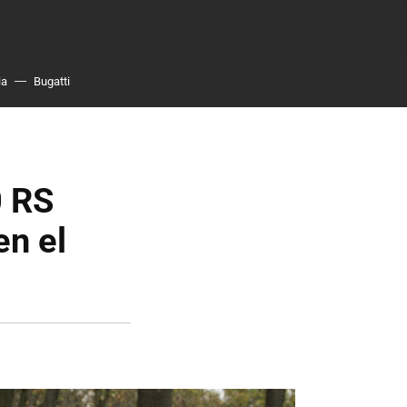
ia
Bugatti
0 RS
en el