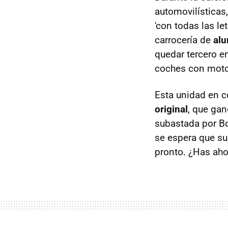
automovilísticas
'con todas las le
carrocería de
alu
quedar tercero e
coches con moto
Esta unidad en 
original
, que gan
subastada por Bo
se espera que s
pronto. ¿Has aho