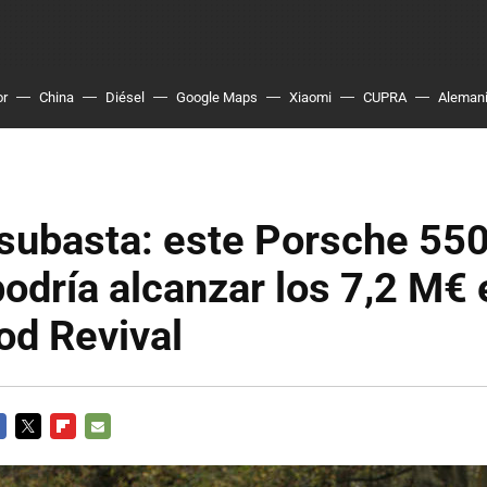
or
China
Diésel
Google Maps
Xiaomi
CUPRA
Aleman
 subasta: este Porsche 55
odría alcanzar los 7,2 M€ 
d Revival
CEBOOK
TWITTER
FLIPBOARD
E-
MAIL