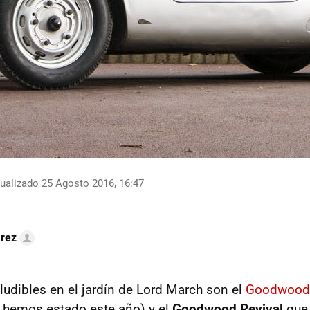
ualizado 25 Agosto 2016, 16:47
arez
ludibles en el jardín de Lord March son el
Goodwood 
 hemos estado este año) y el
Goodwood Revival
que 