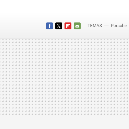
TEMAS
Porsche
FACEBOOK
TWITTER
FLIPBOARD
E-
MAIL