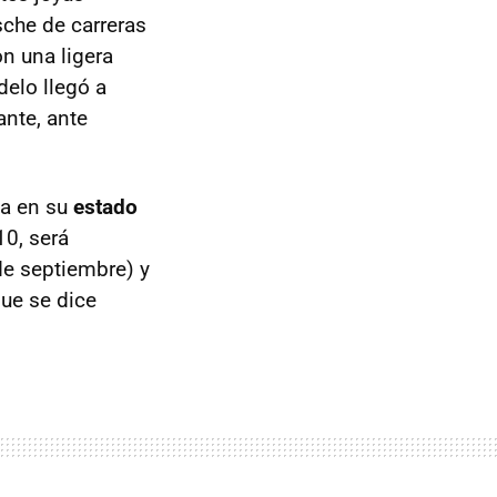
sche de carreras
on una ligera
delo llegó a
nte, ante
da en su
estado
10, será
de septiembre) y
que se dice