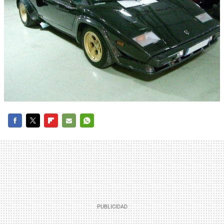
FACEBOOK
TWITTER
FLIPBOARD
E-
WHATSAPP
MAIL