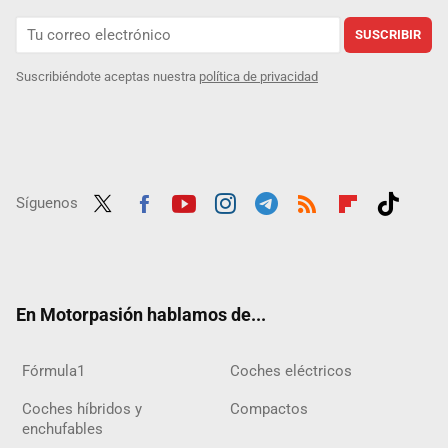
SUSCRIBIR
Suscribiéndote aceptas nuestra
política de privacidad
Síguenos
Twit
Fac
Yout
Inst
Tele
RSS
Flip
Tikt
ter
ebo
ube
agra
gra
boar
ok
ok
m
m
d
En Motorpasión hablamos de...
Fórmula1
Coches eléctricos
Coches híbridos y
Compactos
enchufables