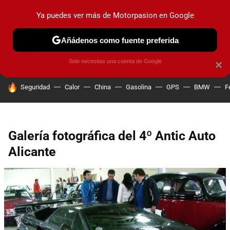
Ya puedes ver más de Motorpasion en Google
PRUEBAS
COCHES ELÉCTRICOS
OBSERVATORIO
F1
Añádenos como fuente preferida
Solo necesitas una cuenta de Google
×
HOY SE HABLA DE
Seguridad
Calor
China
Gasolina
GPS
BMW
F
Galería fotográfica del 4º Antic Auto
Alicante