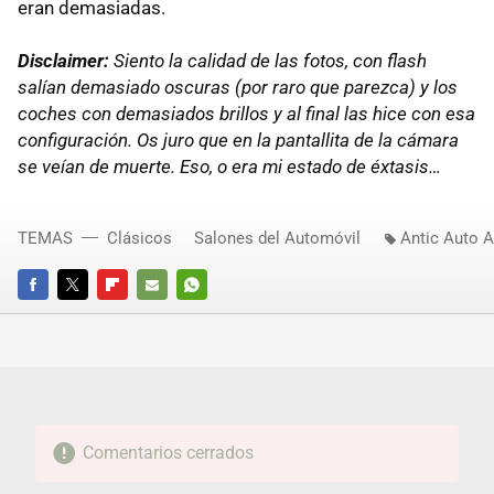
eran demasiadas.
Disclaimer:
Siento la calidad de las fotos, con flash
salían demasiado oscuras (por raro que parezca) y los
coches con demasiados brillos y al final las hice con esa
configuración. Os juro que en la pantallita de la cámara
se veían de muerte. Eso, o era mi estado de éxtasis…
TEMAS
Clásicos
Salones del Automóvil
Antic Auto A
FACEBOOK
TWITTER
FLIPBOARD
E-
WHATSAPP
MAIL
Comentarios cerrados