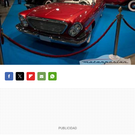
FACEBOOK
TWITTER
FLIPBOARD
E-
WHATSAPP
MAIL