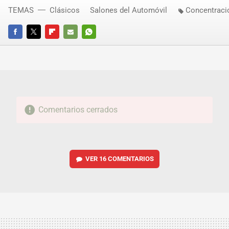
TEMAS
Clásicos
Salones del Automóvil
Concentraci
FACEBOOK
TWITTER
FLIPBOARD
E-
WHATSAPP
MAIL
Comentarios cerrados
VER
16 COMENTARIOS