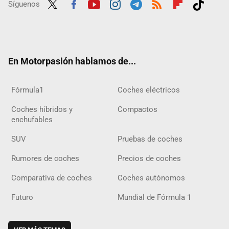
Síguenos
Twit
Fac
Yout
Inst
Tele
RSS
Flip
Tikt
ter
ebo
ube
agra
gra
boar
ok
ok
m
m
d
En Motorpasión hablamos de...
Fórmula1
Coches eléctricos
Coches híbridos y
Compactos
enchufables
SUV
Pruebas de coches
Rumores de coches
Precios de coches
Comparativa de coches
Coches autónomos
Futuro
Mundial de Fórmula 1