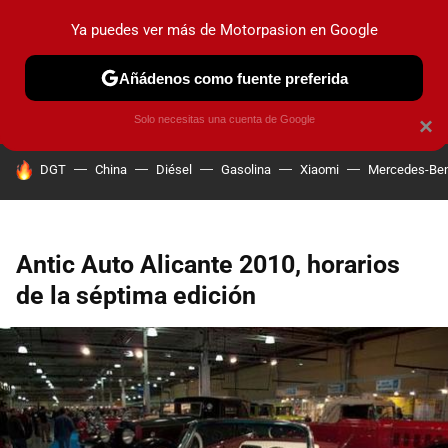
Ya puedes ver más de Motorpasion en Google
PRUEBAS
COCHES ELÉCTRICOS
OBSERVATORIO
F1
Añádenos como fuente preferida
Solo necesitas una cuenta de Google
×
HOY SE HABLA DE
DGT
China
Diésel
Gasolina
Xiaomi
Mercedes-Be
Antic Auto Alicante 2010, horarios
de la séptima edición