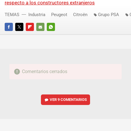
respecto a los constructores extranjeros
TEMAS
Industria
Peugeot
Citroën
Grupo PSA
FACEBOOK
TWITTER
FLIPBOARD
E-
WHATSAPP
MAIL
Comentarios cerrados
VER
9 COMENTARIOS