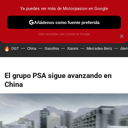
Ya puedes ver más de Motorpasion en Google
PRUEBAS
COCHES ELÉCTRICOS
OBSERVATORIO
F1
Añádenos como fuente preferida
Solo necesitas una cuenta de Google
×
HOY SE HABLA DE
DGT
China
Gasolina
Xiaomi
Mercedes-Benz
Alem
El grupo PSA sigue avanzando en
China