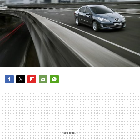
FACEBOOK
TWITTER
FLIPBOARD
E-
WHATSAPP
MAIL