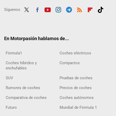
Síguenos
Twit
Fac
Yout
Inst
Tele
RSS
Flip
Tikt
ter
ebo
ube
agra
gra
boar
ok
ok
m
m
d
En Motorpasión hablamos de...
Fórmula1
Coches eléctricos
Coches híbridos y
Compactos
enchufables
SUV
Pruebas de coches
Rumores de coches
Precios de coches
Comparativa de coches
Coches autónomos
Futuro
Mundial de Fórmula 1