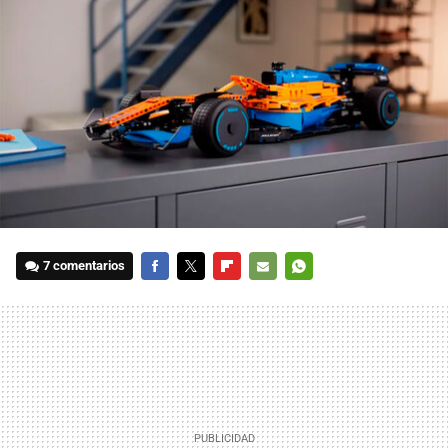
7 comentarios
FACEBOOK
TWITTER
FLIPBOARD
E-
WHATSAPP
MAIL