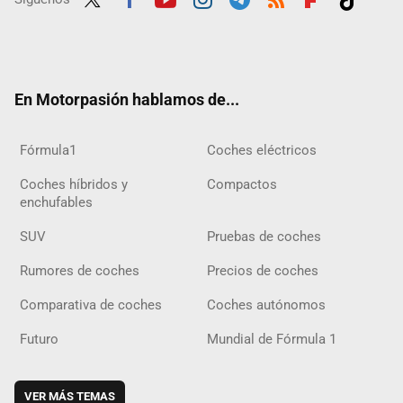
Twit
Fac
Yout
Inst
Tele
RSS
Flip
Tikt
ter
ebo
ube
agra
gra
boar
ok
ok
m
m
d
En Motorpasión hablamos de...
Fórmula1
Coches eléctricos
Coches híbridos y
Compactos
enchufables
SUV
Pruebas de coches
Rumores de coches
Precios de coches
Comparativa de coches
Coches autónomos
Futuro
Mundial de Fórmula 1
VER MÁS TEMAS