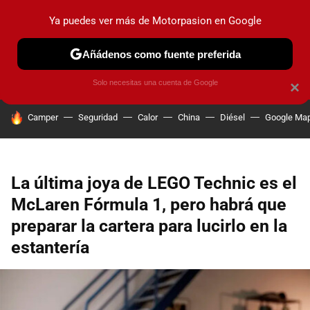
Ya puedes ver más de Motorpasion en Google
PRUEBAS
COCHES ELÉCTRICOS
OBSERVATORIO
F1
Añádenos como fuente preferida
Solo necesitas una cuenta de Google
×
HOY SE HABLA DE
Camper
Seguridad
Calor
China
Diésel
Google Ma
La última joya de LEGO Technic es el
McLaren Fórmula 1, pero habrá que
preparar la cartera para lucirlo en la
estantería