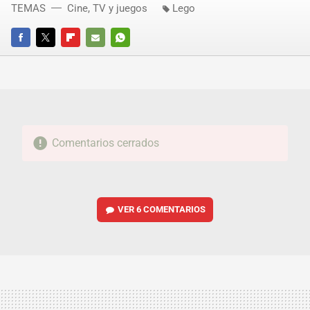
TEMAS
Cine, TV y juegos
Lego
FACEBOOK
TWITTER
FLIPBOARD
E-
WHATSAPP
MAIL
Comentarios cerrados
VER
6 COMENTARIOS