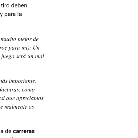
 tiro deben
y para la
r mucho mejor de
éroe para mi): Un
l juego será un mal
más importante,
 facturas, como
 así que apreciamos
e realmente os
ta de
carreras