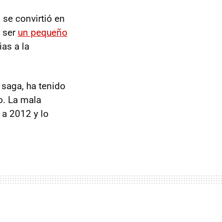
se convirtió en
e ser
un pequeño
as a la
a saga, ha tenido
o. La mala
 a 2012 y lo