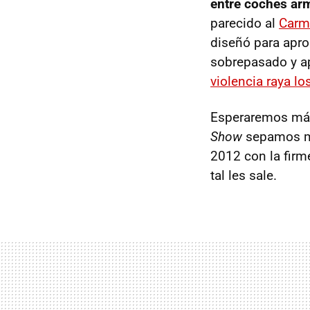
entre coches arm
parecido al
Car
diseñó para apro
sobrepasado y ap
violencia raya l
Esperaremos más 
Show
sepamos má
2012 con la firm
tal les sale.