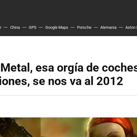
r
China
GPS
Google Maps
Porsche
Alemania
Aston 
Metal, esa orgía de coche
iones, se nos va al 2012