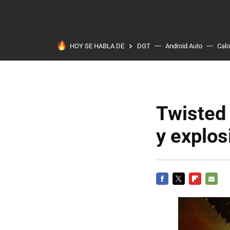
HOY SE HABLA DE
DGT
Android Auto
Calo
Twisted 
y explos
FACEBOOK
TWITTER
FLIPBOARD
E-
MAIL