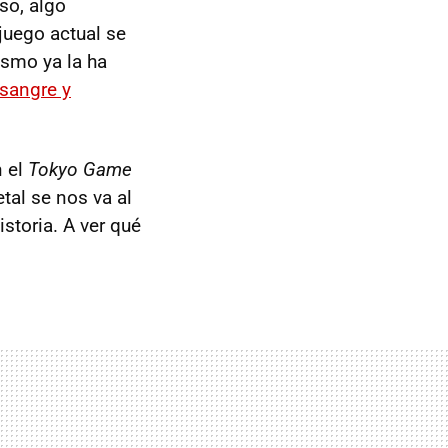
so, algo
 juego actual se
smo ya la ha
 sangre y
n el
Tokyo Game
al se nos va al
storia. A ver qué