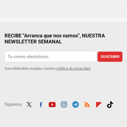
RECIBE "Arranca que nos vamos", NUESTRA
NEWSLETTER SEMANAL
SUSCRIBIR
Suscribiéndote aceptas nuestra
política de privacidad
Síguenos
Twit
Fac
Yout
Inst
Tele
RSS
Flip
Tikt
ter
ebo
ube
agra
gra
boar
ok