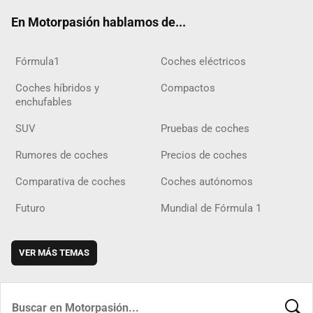
ok
m
m
d
En Motorpasión hablamos de...
Fórmula1
Coches eléctricos
Coches híbridos y
Compactos
enchufables
SUV
Pruebas de coches
Rumores de coches
Precios de coches
Comparativa de coches
Coches autónomos
Futuro
Mundial de Fórmula 1
VER MÁS TEMAS