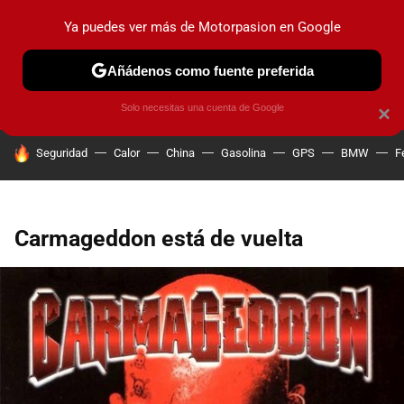
Ya puedes ver más de Motorpasion en Google
PRUEBAS
COCHES ELÉCTRICOS
OBSERVATORIO
F1
Añádenos como fuente preferida
Solo necesitas una cuenta de Google
×
HOY SE HABLA DE
Seguridad
Calor
China
Gasolina
GPS
BMW
F
Carmageddon está de vuelta