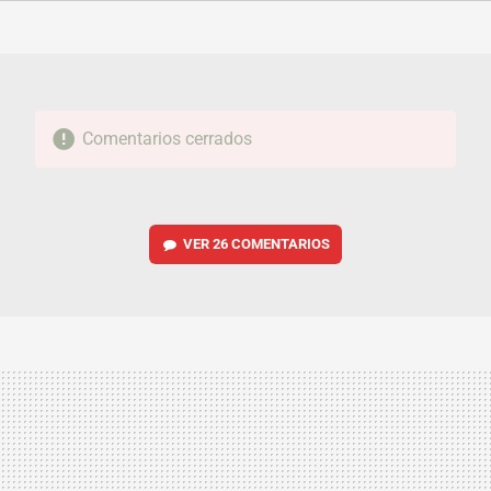
FACEBOOK
TWITTER
FLIPBOARD
E-
WHATSAPP
MAIL
Comentarios cerrados
VER
26 COMENTARIOS