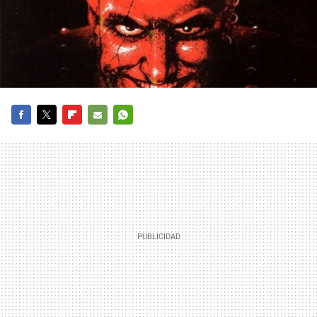
FACEBOOK
TWITTER
FLIPBOARD
E-
WHATSAPP
MAIL