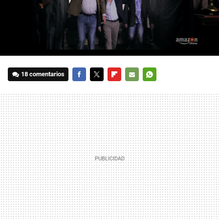
18 comentarios
FACEBOOK
TWITTER
FLIPBOARD
E-
WHATSAPP
MAIL