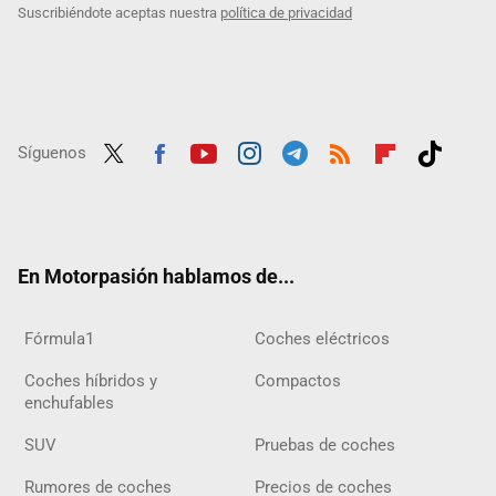
Suscribiéndote aceptas nuestra
política de privacidad
Síguenos
Twit
Fac
Yout
Inst
Tele
RSS
Flip
Tikt
ter
ebo
ube
agra
gra
boar
ok
ok
m
m
d
En Motorpasión hablamos de...
Fórmula1
Coches eléctricos
Coches híbridos y
Compactos
enchufables
SUV
Pruebas de coches
Rumores de coches
Precios de coches