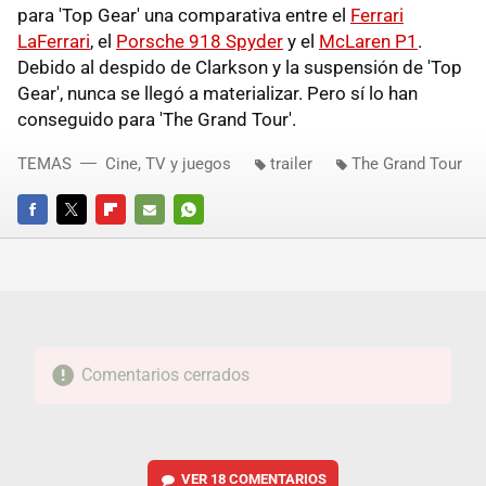
para 'Top Gear' una comparativa entre el
Ferrari
LaFerrari
, el
Porsche 918 Spyder
y el
McLaren P1
.
Debido al despido de Clarkson y la suspensión de 'Top
Gear', nunca se llegó a materializar. Pero sí lo han
conseguido para 'The Grand Tour'.
TEMAS
Cine, TV y juegos
trailer
The Grand Tour
FACEBOOK
TWITTER
FLIPBOARD
E-
WHATSAPP
MAIL
Comentarios cerrados
VER
18 COMENTARIOS