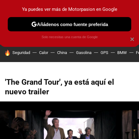
Ya puedes ver más de Motorpasion en Google
PRUEBAS
COCHES ELÉCTRICOS
OBSERVATORIO
F1
Añádenos como fuente preferida
Solo necesitas una cuenta de Google
×
HOY SE HABLA DE
Seguridad
Calor
China
Gasolina
GPS
BMW
F
'The Grand Tour', ya está aquí el
nuevo trailer