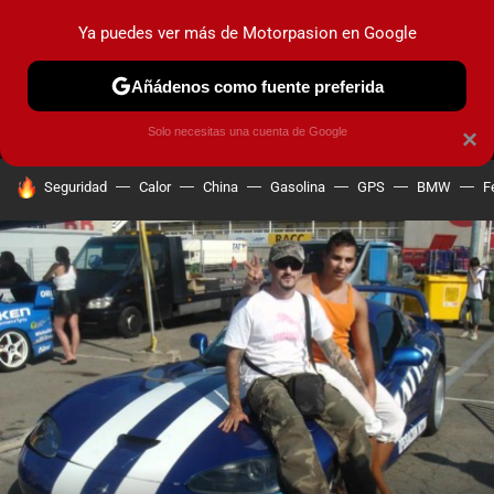
Ya puedes ver más de Motorpasion en Google
MENÚ
NUEVO
Añádenos como fuente preferida
PRUEBAS
COCHES ELÉCTRICOS
OBSERVATORIO
F1
Solo necesitas una cuenta de Google
×
HOY SE HABLA DE
Seguridad
Calor
China
Gasolina
GPS
BMW
F