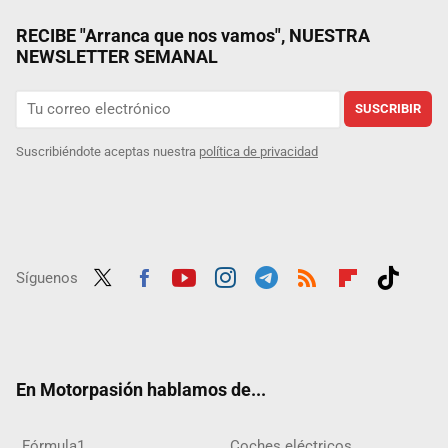
RECIBE "Arranca que nos vamos", NUESTRA
NEWSLETTER SEMANAL
SUSCRIBIR
Suscribiéndote aceptas nuestra
política de privacidad
Síguenos
Twit
Fac
Yout
Inst
Tele
RSS
Flip
Tikt
ter
ebo
ube
agra
gra
boar
ok
ok
m
m
d
En Motorpasión hablamos de...
Fórmula1
Coches eléctricos