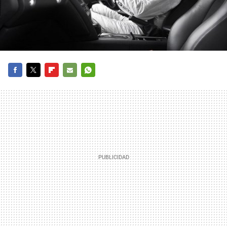
FACEBOOK
TWITTER
FLIPBOARD
E-
WHATSAPP
MAIL