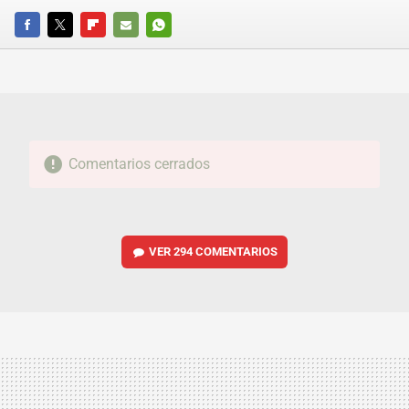
FACEBOOK
TWITTER
FLIPBOARD
E-
WHATSAPP
MAIL
Comentarios cerrados
VER
294 COMENTARIOS