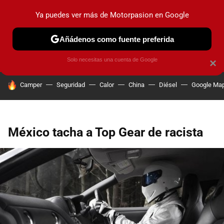
Ya puedes ver más de Motorpasion en Google
PRUEBAS
COCHES ELÉCTRICOS
OBSERVATORIO
F1
Añádenos como fuente preferida
Solo necesitas una cuenta de Google
×
HOY SE HABLA DE
Camper
Seguridad
Calor
China
Diésel
Google Ma
México tacha a Top Gear de racista