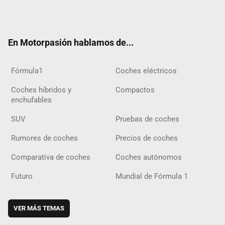
Twit
Fac
Yout
Inst
Tele
RSS
Flip
Tikt
ter
ebo
ube
agra
gra
boar
ok
ok
m
m
d
En Motorpasión hablamos de...
Fórmula1
Coches eléctricos
Coches híbridos y
Compactos
enchufables
SUV
Pruebas de coches
Rumores de coches
Precios de coches
Comparativa de coches
Coches autónomos
Futuro
Mundial de Fórmula 1
VER MÁS TEMAS