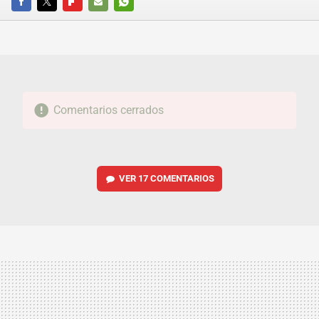
FACEBOOK
TWITTER
FLIPBOARD
E-
WHATSAPP
MAIL
Comentarios cerrados
VER
17 COMENTARIOS