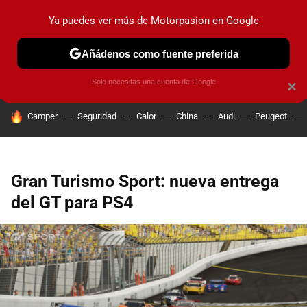
Ya puedes ver más de Motorpasion en Google
PRUEBAS
COCHES ELÉCTRICOS
OBSERVATORIO
F1
Añádenos como fuente preferida
Solo necesitas una cuenta de Google
×
HOY SE HABLA DE
Camper
Seguridad
Calor
China
Audi
Peugeot
Gran Turismo Sport: nueva entrega
del GT para PS4