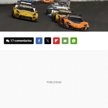
17 comentarios
FACEBOOK
TWITTER
FLIPBOARD
E-
WHATSAPP
MAIL