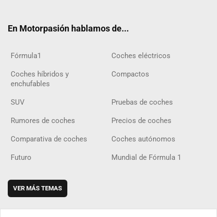
ter
ebo
ube
agra
gra
boar
ok
ok
m
m
d
En Motorpasión hablamos de...
Fórmula1
Coches eléctricos
Coches híbridos y
Compactos
enchufables
SUV
Pruebas de coches
Rumores de coches
Precios de coches
Comparativa de coches
Coches autónomos
Futuro
Mundial de Fórmula 1
VER MÁS TEMAS