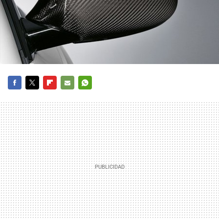
FACEBOOK
TWITTER
FLIPBOARD
E-
WHATSAPP
MAIL