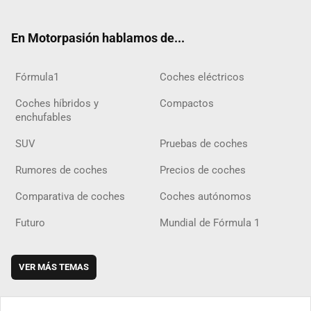
ter
ebo
ube
agra
gra
boar
ok
ok
m
m
d
En Motorpasión hablamos de...
Fórmula1
Coches eléctricos
Coches híbridos y
Compactos
enchufables
SUV
Pruebas de coches
Rumores de coches
Precios de coches
Comparativa de coches
Coches autónomos
Futuro
Mundial de Fórmula 1
VER MÁS TEMAS