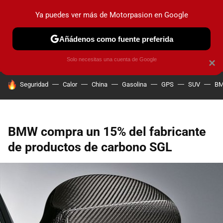
Ya puedes ver más de Motorpasion en Google
PRUEBAS
COCHES ELÉCTRICOS
OBSERVATORIO
F1
Añádenos como fuente preferida
Solo necesitas una cuenta de Google
×
HOY SE HABLA DE
Seguridad
Calor
China
Gasolina
GPS
SUV
B
BMW compra un 15% del fabricante
de productos de carbono SGL