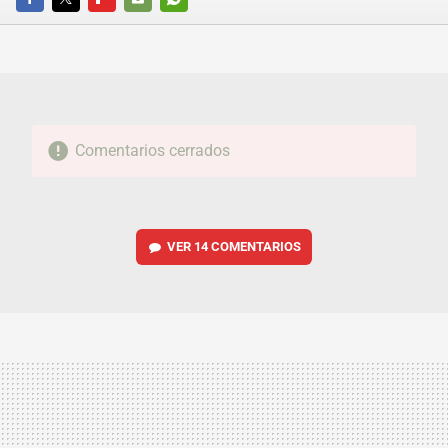
FACEBOOK
TWITTER
FLIPBOARD
E-
WHATSAPP
MAIL
Comentarios cerrados
VER
14 COMENTARIOS