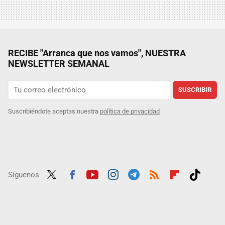
RECIBE "Arranca que nos vamos", NUESTRA
NEWSLETTER SEMANAL
SUSCRIBIR
Suscribiéndote aceptas nuestra
política de privacidad
Síguenos
Twit
Fac
Yout
Inst
Tele
RSS
Flip
Tikt
ter
ebo
ube
agra
gra
boar
ok
ok
m
m
d