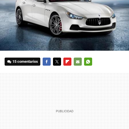
15 comentarios
FACEBOOK
TWITTER
FLIPBOARD
E-
WHATSAPP
MAIL