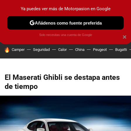
Ya puedes ver más de Motorpasion en Google
PRUEBAS
COCHES ELÉCTRICOS
OBSERVATORIO
F1
Añádenos como fuente preferida
Solo necesitas una cuenta de Google
×
HOY SE HABLA DE
Camper
Seguridad
Calor
China
Peugeot
Bugatti
El Maserati Ghibli se destapa antes
de tiempo