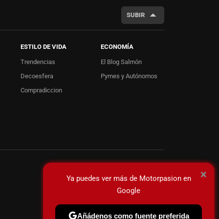
SUBIR
ESTILO DE VIDA
ECONOMÍA
Trendencias
El Blog Salmón
Decoesfera
Pymes y Autónomos
Compradiccion
×
Ya puedes ver más de Motorpasion en
Google
Añádenos como fuente preferida