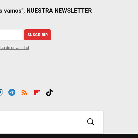
nos vamos", NUESTRA NEWSLETTER
SUSCRIBIR
tica de privacidad
st
Tele
RSS
Flip
Tikt
ra
gra
boar
ok
m
m
d
BUSCAR