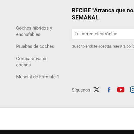
RECIBE "Arranca que 
SEMANAL
Coches híbridos y
enchufables
Pruebas de coches
Suscribiéndote aceptas nuestra
polí
Comparativa de
coches
Mundial de Fórmula 1
Síguenos
Twit
Fac
Yout
In
ter
ebo
ube
ag
ok