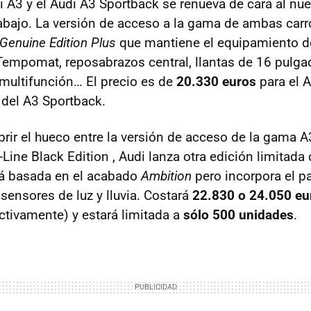
di A3 y el Audi A3 Sportback se renueva de cara al nu
ajo. La versión de acceso a la gama de ambas carr
Genuine Edition Plus
que mantiene el equipamiento d
 Tempomat, reposabrazos central, llantas de 16 pulga
 multifunción… El precio es de
20.330 euros
para el 
 del A3 Sportback.
rir el hueco entre la versión de acceso de la gama A
S-Line Black Edition , Audi lanza otra edición limita
tá basada en el acabado
Ambition
pero incorpora el pa
 sensores de luz y lluvia. Costará
22.830 o 24.050 eu
ctivamente) y estará limitada a
sólo 500 unidades
.