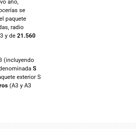
evo año,
ocerías se
el paquete
das, radio
A3 y de
21.560
3 (incluyendo
da denominada
S
quete exterior S
ros
(A3 y A3