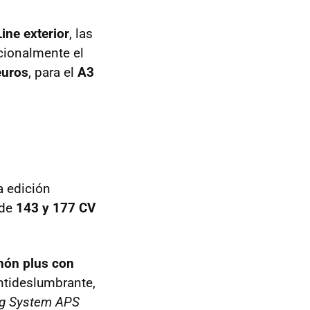
ine exterior
, las
pcionalmente el
euros
, para el
A3
a edición
de
143 y 177 CV
nón plus con
 antideslumbrante,
ng System APS