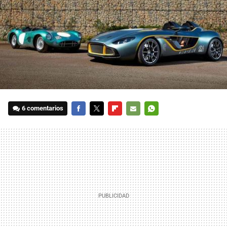
6 comentarios
FACEBOOK
TWITTER
FLIPBOARD
E-
WHATSAPP
MAIL