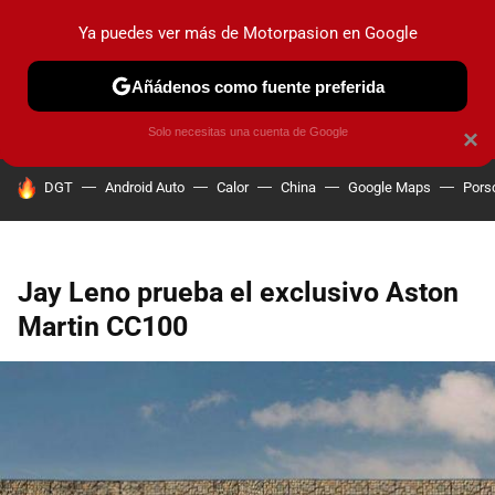
Ya puedes ver más de Motorpasion en Google
PRUEBAS
COCHES ELÉCTRICOS
OBSERVATORIO
F1
Añádenos como fuente preferida
Solo necesitas una cuenta de Google
×
HOY SE HABLA DE
DGT
Android Auto
Calor
China
Google Maps
Pors
Jay Leno prueba el exclusivo Aston
Martin CC100