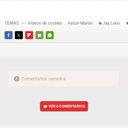
TEMAS
Vídeos de coches
Aston Martin
Jay Leno
FACEBOOK
TWITTER
FLIPBOARD
E-
WHATSAPP
MAIL
Comentarios cerrados
VER
6 COMENTARIOS