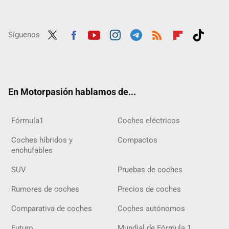
Síguenos
Twit
Fac
Yout
Inst
Tele
RSS
Flip
Tikt
ter
ebo
ube
agra
gra
boar
ok
ok
m
m
d
En Motorpasión hablamos de...
Fórmula1
Coches eléctricos
Coches híbridos y
Compactos
enchufables
SUV
Pruebas de coches
Rumores de coches
Precios de coches
Comparativa de coches
Coches autónomos
Futuro
Mundial de Fórmula 1