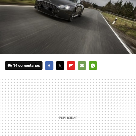
14 comentarios
FACEBOOK
TWITTER
FLIPBOARD
E-
WHATSAPP
MAIL