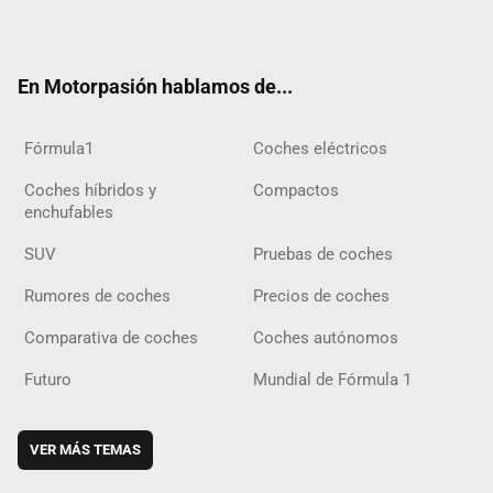
ter
ebo
ube
agra
gra
boar
ok
ok
m
m
d
En Motorpasión hablamos de...
Fórmula1
Coches eléctricos
Coches híbridos y
Compactos
enchufables
SUV
Pruebas de coches
Rumores de coches
Precios de coches
Comparativa de coches
Coches autónomos
Futuro
Mundial de Fórmula 1
VER MÁS TEMAS