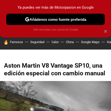
Ya puedes ver más de Motorpasion en Google
PRUEBAS
COCHES ELÉCTRICOS
OBSERVATORIO
F1
Añádenos como fuente preferida
Solo necesitas una cuenta de Google
×
HOY SE HABLA DE
Famosos
Seguridad
Calor
China
Google Maps
Xi
Aston Martin V8 Vantage SP10, una
edición especial con cambio manual